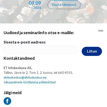
09.09
Vaata lähemalt
2026
AMA
Uudised ja seminariinfo otse e-mailile:
Sisesta e-posti aadress:
Liitun
Kontaktandmed
ET Infokeskuse AS,
Tallinn, Järve tn 2, Torn 1, 2. korrus, tel 660 4555,
ehituskeskus@ehituskeskus.ee
Isikuandmete töötlemise põhimõtted
Jälgi meid