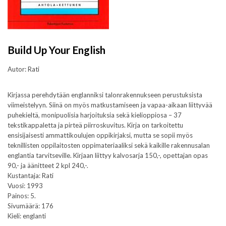
Build Up Your English
Autor: Rati
Kirjassa perehdytään englanniksi talonrakennukseen perustuksista
viimeistelyyn. Siinä on myös matkustamiseen ja vapaa-aikaan liittyvää
puhekieltä, monipuolisia harjoituksia sekä kielioppiosa – 37
tekstikappaletta ja pirteä piirroskuvitus. Kirja on tarkoitettu
ensisijaisesti ammattikoulujen oppikirjaksi, mutta se sopii myös
teknillisten oppilaitosten oppimateriaaliksi sekä kaikille rakennusalan
englantia tarvitseville. Kirjaan liittyy kalvosarja 150,-, opettajan opas
90,- ja äänitteet 2 kpl 240,-.
Kustantaja: Rati
Vuosi: 1993
Painos: 5.
Sivumäärä: 176
Kieli: englanti