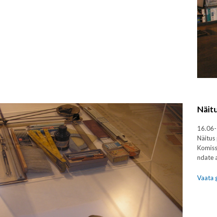
Näitu
16.06-
Näitus 
Komiss
ndate 
Vaata g