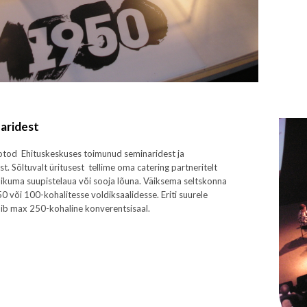
aridest
otod Ehituskeskuses toimunud seminaridest ja
t. Sõltuvalt üritusest tellime oma catering partneritelt
likuma suupistelaua või sooja lõuna. Väiksema seltskonna
 või 100-kohalitesse voldiksaalidesse. Eriti suurele
bib max 250-kohaline konverentsisaal.