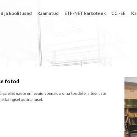
d ja koolitused
Raamatud
ETF-NET kartoteek
CCI-EE
Ka
se fotod
ldigaleriis näete erinevaid võimalusi oma toodete ja teenuste
astaringsel püsinäitusel.