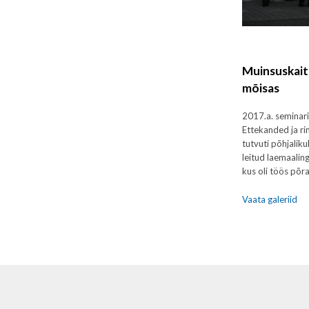
Muinsuskaits
mõisas
2017.a. seminar
Ettekanded ja ri
tutvuti põhjalik
leitud laemaalin
kus oli töös põr
Vaata galeriid