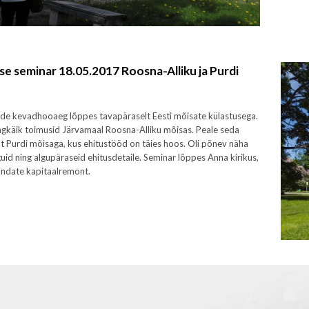
e seminar 18.05.2017 Roosna-Alliku ja Purdi
ide kevadhooaeg lõppes tavapäraselt Eesti mõisate külastusega.
ngkäik toimusid Järvamaal Roosna-Alliku mõisas. Peale seda
ult Purdi mõisaga, kus ehitustööd on täies hoos. Oli põnev näha
guid ning algupäraseid ehitusdetaile. Seminar lõppes Anna kirikus,
andate kapitaalremont.