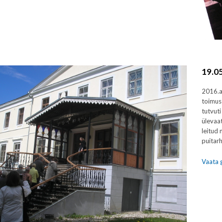
19.05
2016.a
toimus
tutvuti
ülevaa
leitud 
puitarh
Vaata g