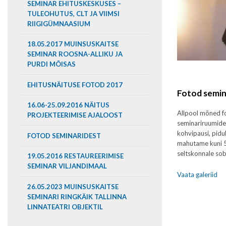
SEMINAR EHITUSKESKUSES –
TULEOHUTUS, CLT JA VIIMSI
RIIGIGÜMNAASIUM
18.05.2017 MUINSUSKAITSE
SEMINAR ROOSNA-ALLIKU JA
PURDI MÕISAS
EHITUSNÄITUSE FOTOD 2017
Fotod semin
16.06-25.09.2016 NÄITUS
Allpool mõned f
PROJEKTEERIMISE AJALOOST
seminariruumides
kohvipausi, pidu
FOTOD SEMINARIDEST
mahutame kuni 50
seltskonnale so
19.05.2016 RESTAUREERIMISE
SEMINAR VILJANDIMAAL
Vaata galeriid
26.05.2023 MUINSUSKAITSE
SEMINARI RINGKÄIK TALLINNA
LINNATEATRI OBJEKTIL