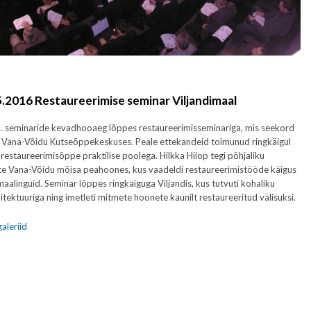
.2016 Restaureerimise seminar Viljandimaal
. seminaride kevadhooaeg lõppes restaureerimisseminariga, mis seekord
 Vana-Võidu Kutseõppekeskuses. Peale ettekandeid toimunud ringkäigul
 restaureerimisõppe praktilise poolega. Hilkka Hiiop tegi põhjaliku
te Vana-Võidu mõisa peahoones, kus vaadeldi restaureerimistööde käigus
maalinguid. Seminar lõppes ringkäiguga Viljandis, kus tutvuti kohaliku
itektuuriga ning imetleti mitmete hoonete kaunilt restaureeritud välisuksi.
aleriid