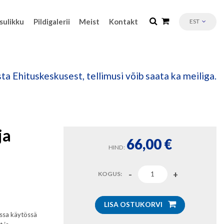
sulikku
Pildigalerii
Meist
Kontakt
EST
ta Ehituskeskusest, tellimusi võib saata ka meiliga.
ja
66,00
€
HIND:
KOGUS:
LISA OSTUKORVI
issa käytössä