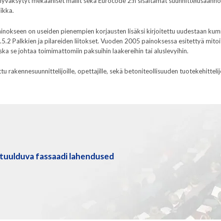
i hyväksytyt mekaaniset mallit sekä Eurocode 2:n sisältämät suunnittelusäännö
ikka.
inokseen on useiden pienempien korjausten lisäksi kirjoitettu uudestaan kum
5.2 Palkkien ja pilareiden liitokset. Vuoden 2005 painoksessa esitettyä mitoi
ka se johtaa toimimattomiin paksuihin laakereihin tai aluslevyihin.
ttu rakennesuunnittelijoille, opettajille, sekä betoniteollisuuden tuotekehittelijöi
tuulduva fassaadi lahendused