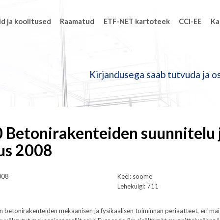
d ja koolitused
Raamatud
ETF-NET kartoteek
CCI-EE
Ka
Kirjandusega saab tutvuda ja os
 Betonirakenteiden suunnitelu 
us 2008
008
Keel: soome
Lehekülgi: 711
ään betonirakenteiden mekaanisen ja fysikaalisen toiminnan periaatteet, eri ma