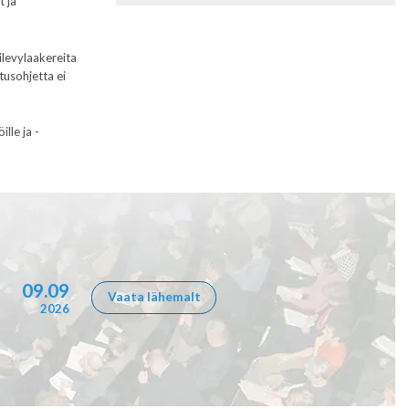
t ja
ilevylaakereita
tusohjetta ei
lle ja -
09.09
Vaata lähemalt
2026