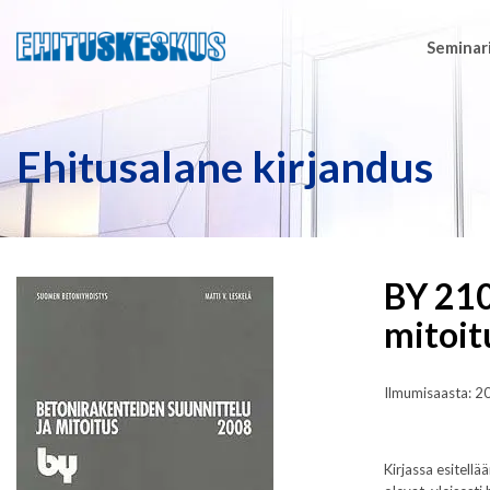
Seminari
Ehitusalane kirjandus
BY 210
mitoit
Ilmumisaasta: 2
Kirjassa esitell