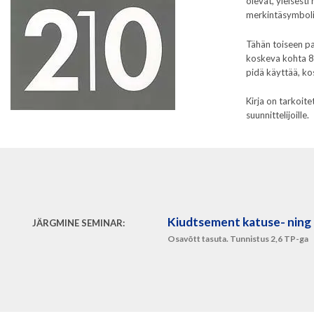
olevat, yleisest
merkintäsymboli
Tähän toiseen pa
koskeva kohta 8.
pidä käyttää, kos
Kirja on tarkoite
suunnittelijoille.
Kiudtsement katuse- ning 
JÄRGMINE SEMINAR:
Osavõtt tasuta. Tunnistus 2,6 TP-ga