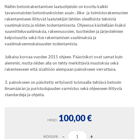
Näihin betonirakentamisen laatuohjeisiin on koottu kaikki
tavanomaisten betonirunkoisten asuin-, liike- ja toimistorakennusten
rakentamiseen liittyvät laatutekijät lähtien oleellisista teknistä
vaatimuksista ja niiden todentamisesta. Ohjeessa käsitellään lisäksi
suunnitteluvaatimuksia, rakennusosien, tuotteiden ja järjestelmien
kelpoisuutta sekä itse rakentamisen vaatimuksia ja
vaatimuksenmukaisuuden todentamista.
Julkaisu korvaa vuoden 2015 ohjeen. Pääotsikot ovat samat kuin
aiemmin, mutta niiden alla on tehty merkittäviä muutoksia sekä
rakenteeseen että sisältöön aiempaan painokseen verrattuna.
3. painokseen on päivitetty erityisesti työmaalla tehtävä betonin
ilmamäärän ja puristuslujuuden varmistus sekä ohjeeseen liittyviä
standardeja ja ohjeita.
100,00
€
HIND:
KOGUS: