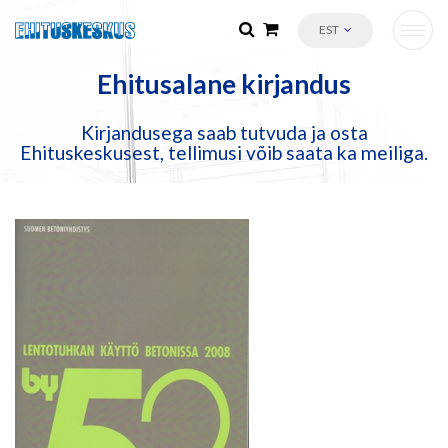
EST
Ehitusalane kirjandus
Kirjandusega saab tutvuda ja osta
Ehituskeskusest, tellimusi võib saata ka meiliga.