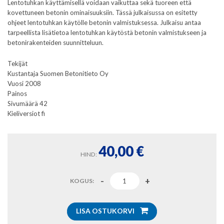
Lentotuhkan käyttämisellä voidaan vaikuttaa sekä tuoreen että
kovettuneen betonin ominaisuuksiin. Tässä julkaisussa on esitetty
ohjeet lentotuhkan käytölle betonin valmistuksessa. Julkaisu antaa
tarpeellista lisätietoa lentotuhkan käytöstä betonin valmistukseen ja
betonirakenteiden suunnitteluun.
Tekijät
Kustantaja Suomen Betonitieto Oy
Vuosi 2008
Painos
Sivumäärä 42
Kieliversiot fi
40,00
€
HIND:
KOGUS:
LISA OSTUKORVI