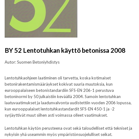
BY 52 Lentotuhkan käyttö betonissa 2008
Autor: Suomen Betoniyhdistys
Lentotuhkaohjeen laatiminen oli tarvetta, koska kotimaiset
betonirakentamismääräykset kokivat suuria muutoksia, kun
eurooppalaiseen betonistandardiin SFS-EN 206-1 perustuva
betoninormi by 50 julkaistiin keväällä 2004. Samoin lentotuhkan
laatuvaatimukset ja laadunvalvonta uudistettiin vuoden 2006 lopussa,
kun eurooppalaiset lentotuhkastandardit SFS-EN 450-1 ja -2
syrjäyttivät muut siihen asti voimassa olleet vaatimukset.
Lentotuhkan käytön perusteena ovat sekä taloudelliset että tekniset ja
nykyisin yhä useammin myös ympäristönsuojelulliset seikat.