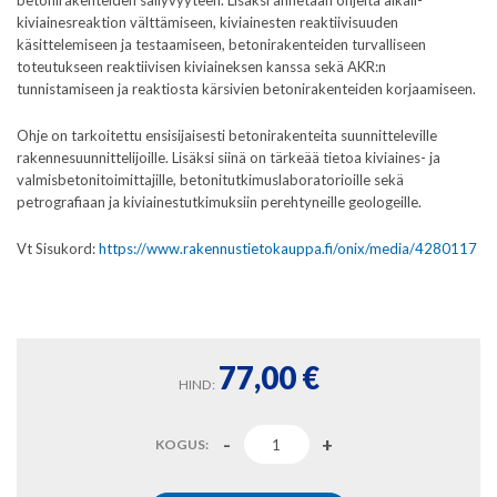
betonirakenteiden säilyvyyteen. Lisäksi annetaan ohjeita alkali-
kiviainesreaktion välttämiseen, kiviainesten reaktiivisuuden
käsittelemiseen ja testaamiseen, betonirakenteiden turvalliseen
toteutukseen reaktiivisen kiviaineksen kanssa sekä AKR:n
tunnistamiseen ja reaktiosta kärsivien betonirakenteiden korjaamiseen.
Ohje on tarkoitettu ensisijaisesti betonirakenteita suunnitteleville
rakennesuunnittelijoille. Lisäksi siinä on tärkeää tietoa kiviaines- ja
valmisbetonitoimittajille, betonitutkimuslaboratorioille sekä
petrografiaan ja kiviainestutkimuksiin perehtyneille geologeille.
Vt Sisukord:
https://www.rakennustietokauppa.fi/onix/media/4280117
77,00
€
HIND:
KOGUS: