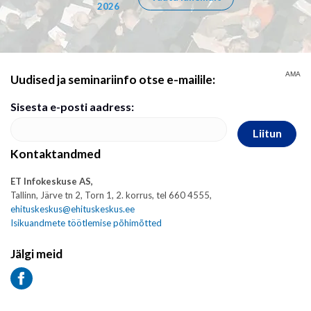
2026
AMA
Uudised ja seminariinfo otse e-mailile:
Sisesta e-posti aadress:
Liitun
Kontaktandmed
ET Infokeskuse AS,
Tallinn, Järve tn 2, Torn 1, 2. korrus, tel 660 4555,
ehituskeskus@ehituskeskus.ee
Isikuandmete töötlemise põhimõtted
Jälgi meid