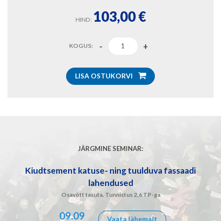
103,00
€
HIND:
KOGUS:
LISA OSTUKORVI
JÄRGMINE SEMINAR:
Kiudtsement katuse- ning tuulduva fassaadi
lahendused
Osavõtt tasuta. Tunnistus 2,6 TP-ga
09.09
Vaata lähemalt