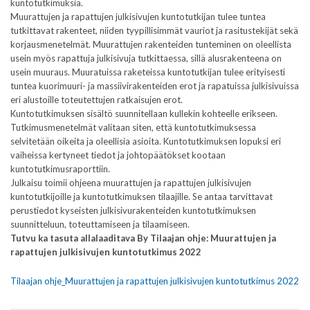
kuntotutkimuksia.
Muurattujen ja rapattujen julkisivujen kuntotutkijan tulee tuntea
tutkittavat rakenteet, niiden tyypillisimmät vauriot ja rasitustekijät sekä
korjausmenetelmät. Muurattujen rakenteiden tunteminen on oleellista
usein myös rapattuja julkisivuja tutkittaessa, sillä alusrakenteena on
usein muuraus. Muuratuissa raketeissa kuntotutkijan tulee erityisesti
tuntea kuorimuuri- ja massiivirakenteiden erot ja rapatuissa julkisivuissa
eri alustoille toteutettujen ratkaisujen erot.
Kuntotutkimuksen sisältö suunnitellaan kullekin kohteelle erikseen.
Tutkimusmenetelmät valitaan siten, että kuntotutkimuksessa
selvitetään oikeita ja oleellisia asioita. Kuntotutkimuksen lopuksi eri
vaiheissa kertyneet tiedot ja johtopäätökset kootaan
kuntotutkimusraporttiin.
Julkaisu toimii ohjeena muurattujen ja rapattujen julkisivujen
kuntotutkijoille ja kuntotutkimuksen tilaajille. Se antaa tarvittavat
perustiedot kyseisten julkisivurakenteiden kuntotutkimuksen
suunnitteluun, toteuttamiseen ja tilaamiseen.
Tutvu ka tasuta allalaaditava By Tilaajan ohje: Muurattujen ja
rapattujen julkisivujen kuntotutkimus 2022
Tilaajan ohje_Muurattujen ja rapattujen julkisivujen kuntotutkimus 2022