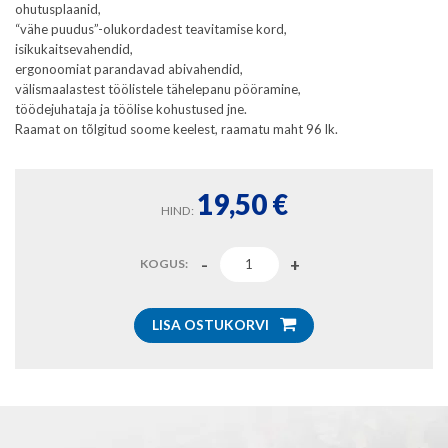
ohutusplaanid,
“vähe puudus”-olukordadest teavitamise kord,
isikukaitsevahendid,
ergonoomiat parandavad abivahendid,
välismaalastest töölistele tähelepanu pööramine,
töödejuhataja ja töölise kohustused jne.
Raamat on tõlgitud soome keelest, raamatu maht 96 lk.
19,50
€
HIND:
KOGUS:
LISA OSTUKORVI