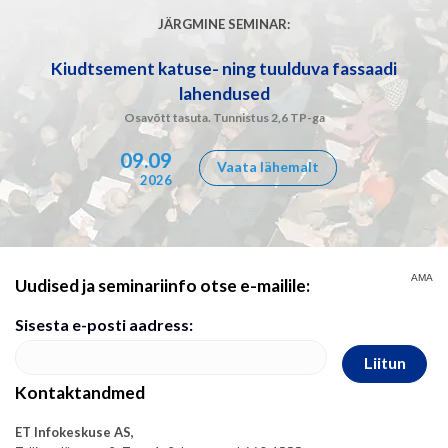
JÄRGMINE SEMINAR:
Kiudtsement katuse- ning tuulduva fassaadi
lahendused
Osavõtt tasuta. Tunnistus 2,6 TP-ga
09.09
Vaata lähemalt
2026
AMA
Uudised ja seminariinfo otse e-mailile:
Sisesta e-posti aadress:
Liitun
Kontaktandmed
ET Infokeskuse AS,