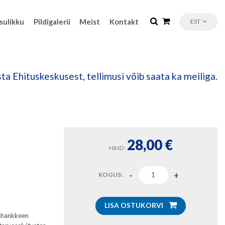
sulikku
Pildigalerii
Meist
Kontakt
EST
ta Ehituskeskusest, tellimusi võib saata ka meiliga.
28,00
€
HIND:
KOGUS:
LISA OSTUKORVI
ushankkeen