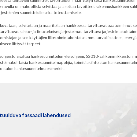
eessa tehtävien suunnittelutavoitteiden määrittelyn sekä hankesuunnittelun 
en avulla on mahdollista selvittää ja asettaa tavoitteet rakennushankkeen säh
rjestelmien suunnittelulle sekä toteuttamiselle.
 kuvataan, selvitetään ja määritellään hankkeessa tarvittavat päätoiminnot se
tarvittavat sähkö- ja tietotekniset järjestelmät, tarvittava järjestelmäkohtain
 omistajan ja sen käyttäjien liiketoimintakohtaiset mm. turvallisuuteen, energ
kseen liittyvät tarpeet.
uohjeisto sisältää hankesuunnittelun yleisohjeen, S2010-sähkönimikkeistön 
jestelmäkohtaisia hankesuunnitelmapohjia, toimitilakiinteistön hankesuunnite
rostalon hankesuunnitelmaesimerkin.
tuulduva fassaadi lahendused