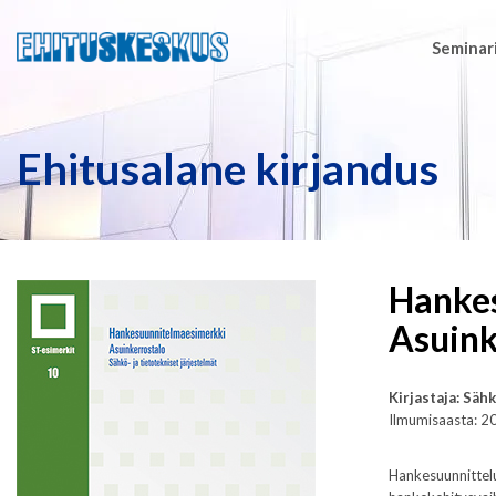
Seminari
Ehitusalane kirjandus
Hankes
Asuink
Kirjastaja: Säh
Ilmumisaasta: 2
Hankesuunnittelu