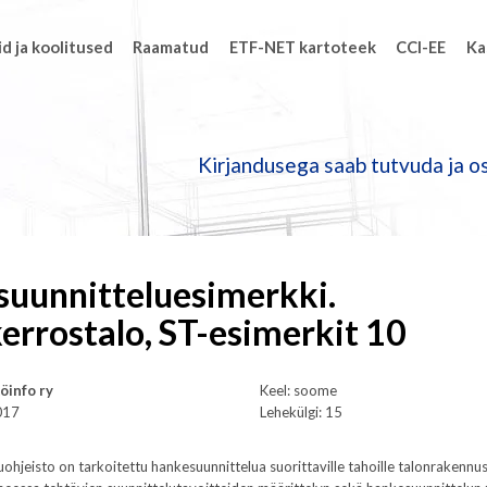
d ja koolitused
Raamatud
ETF-NET kartoteek
CCI-EE
Ka
Kirjandusega saab tutvuda ja os
uunnitteluesimerkki.
errostalo, ST-esimerkit 10
köinfo ry
Keel: soome
017
Lehekülgi: 15
ohjeisto on tarkoitettu hankesuunnittelua suorittaville tahoille talonrakenn