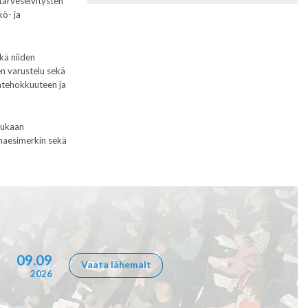
tarveselvitysten
kö- ja
kä niiden
en varustelu sekä
iatehokkuuteen ja
mukaan
lmaesimerkin sekä
09.09
Vaata lähemalt
2026