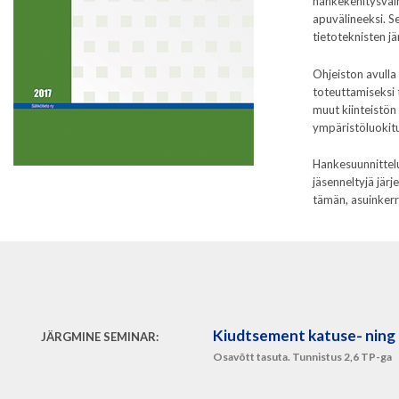
hankekehitysvaih
apuvälineeksi. S
tietoteknisten jä
Ohjeiston avulla
toteuttamiseksi 
muut kiinteistön
ympäristöluokitu
Hankesuunnittel
jäsenneltyjä jär
tämän, asuinker
Kiudtsement katuse- ning 
JÄRGMINE SEMINAR:
Osavõtt tasuta. Tunnistus 2,6 TP-ga