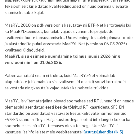
teksipõhiselt kirjeldatud kvaliteedinõuded on nüüd parema ülevaate
saamiseks tabelikujul.
MaaRYL 2010 on pdf-versioonis kasutatav nii ETF-Net kartoteegis kui
ka MaaRYL-teenuses, kui tekib vajadus vanemate projektide
kvaliteedinõuete täpsustamiseks. Uutes lepingutes tuleb pinnasetööde
ja alustarindite puhul arvestada MaaRYL-Net (versioon 06.03.2025)
kvaliteedi üldnõudeid.
MaaRYL sisu esimene uuendamine toimus juunis 2026 ning
versiooni nimi on 01.06.2026.
Paberraamatuid enam ei trükita, kuid MaaRYL-Net võimaldab
alapeatükke (ehk mahuka sisu väiksemaid osasid) soovi korral pdf-i
salvestada ning kasutaja vajadusteks ka paberile trükkida.
MaaRYL-is viitematerjalina olevad soomekeelsed RT-juhendid on nende
olemasolul asendatud eesti keelde tõlgitud RT-kaartidega. SFS-EN
standardid on asendatud vastavate Eestis kehtivate harmoneeritud
EVS-EN standarditega. Haljastustöödega seotud info langeb kokku ka
soomekeelses InfraRYL-teenuses oleva teabega. Uue MaaRYL-i
kasutuse lisainfo leiate meie veebiteenuste
Kasutusjuhendist (lk 5)