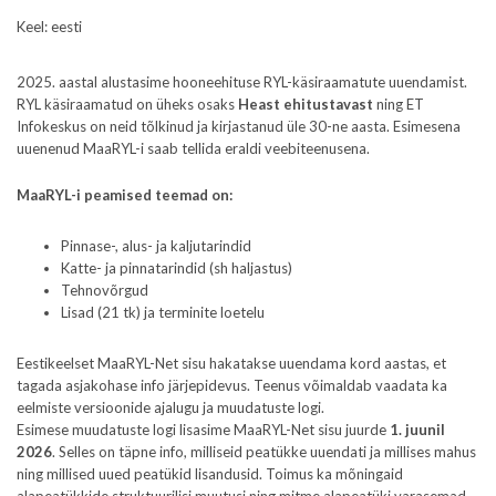
Keel: eesti
2025. aastal alustasime hooneehituse RYL-käsiraamatute uuendamist.
RYL käsiraamatud on üheks osaks
Heast ehitustavast
ning ET
Infokeskus on neid tõlkinud ja kirjastanud üle 30-ne aasta. Esimesena
uuenenud MaaRYL-i saab tellida eraldi veebiteenusena.
MaaRYL-i peamised teemad on:
Pinnase-, alus- ja kaljutarindid
Katte- ja pinnatarindid (sh haljastus)
Tehnovõrgud
Lisad (21 tk) ja terminite loetelu
Eestikeelset MaaRYL-Net sisu hakatakse uuendama kord aastas, et
tagada asjakohase info järjepidevus. Teenus võimaldab vaadata ka
eelmiste versioonide ajalugu ja muudatuste logi.
Esimese muudatuste logi lisasime MaaRYL-Net sisu juurde
1. juunil
2026
. Selles on täpne info, milliseid peatükke uuendati ja millises mahus
ning millised uued peatükid lisandusid. Toimus ka mõningaid
alapeatükkide struktuurilisi muutusi ning mitme alapeatüki varasemad