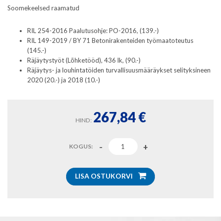
Soomekeelsed raamatud
RIL 254-2016 Paalutusohje: PO-2016, (139.-)
RIL 149-2019 / BY 71 Betonirakenteiden työmaatoteutus
(145.-)
Räjäytystyöt (Lõhketööd), 436 lk, (90.-)
Räjäytys- ja louhintatöiden turvallisuusmääräykset selityksineen
2020 (20.-) ja 2018 (10.-)
267,84
€
HIND:
KOGUS:
LISA OSTUKORVI