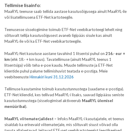
Tellimise lisainfo:
MaaRYL teenuse saab tellida aastase kasutusõigusega ainult MaaRYL-ile
või lisatellimusena ETF-Net kartoteegile.
Teenusesse sisselogimine toimub ETF-Net veebikartoteegi lehelt ning
sõltuvalt tellija kasutusõigusest avaneb ligipääs sisule kas ainult
MaaRYL-ile või ka ETF-Net veebikartoteegile.
MaaRYL-Net kasutuse aastane tavahind 1 litsentsi puhul on
216.- eur +
km
(ehk 18.- + km kuus). Tavatellimuse (ainult MaaRYL teenus 1
litsentsiga) võib teha e-poe kaudu. Muude tellimuste ja ETF-Net
klientide puhul palume tellimishuvist teatada e-postiga. Meie
veebiteenuste
Hinnakiri kuni 31.12.2026
Tellimuse kasutamine toimub kasutustunnustega (saadame e-postiga).
ETF-Net kliendid, kes tellivad MaaRYL-i lisaks, saavad ligipääsu seniste
kasutustunnustega (sisselogimisel aktiveerub
MaaRYL ülemisel
menüüriba
l).
MaaRYL viitematerjalidest –
Infoks MaaRYL-i kasutajatele, et teenus
sisaldab ka erinevaid viitematerjale, mis sõltuvalt sisust võivad olla
tasuta allalaetavad, leitavad ETF-net veebikartoteegist (eestikeelsed