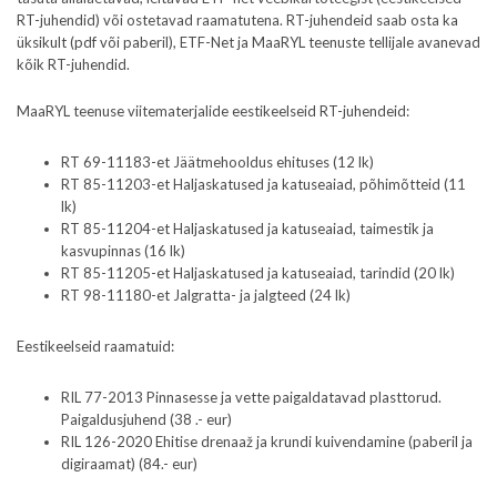
RT-juhendid) või ostetavad raamatutena. RT-juhendeid saab osta ka
üksikult (pdf või paberil), ETF-Net ja MaaRYL teenuste tellijale avanevad
kõik RT-juhendid.
MaaRYL teenuse viitematerjalide eestikeelseid RT-juhendeid:
RT 69-11183-et Jäätmehooldus ehituses (12 lk)
RT 85-11203-et Haljaskatused ja katuseaiad, põhimõtteid (11
lk)
RT 85-11204-et Haljaskatused ja katuseaiad, taimestik ja
kasvupinnas (16 lk)
RT 85-11205-et Haljaskatused ja katuseaiad, tarindid (20 lk)
RT 98-11180-et Jalgratta- ja jalgteed (24 lk)
Eestikeelseid raamatuid:
RIL 77-2013 Pinnasesse ja vette paigaldatavad plasttorud.
Paigaldusjuhend (38 .- eur)
RIL 126-2020 Ehitise drenaaž ja krundi kuivendamine (paberil ja
digiraamat) (84.- eur)