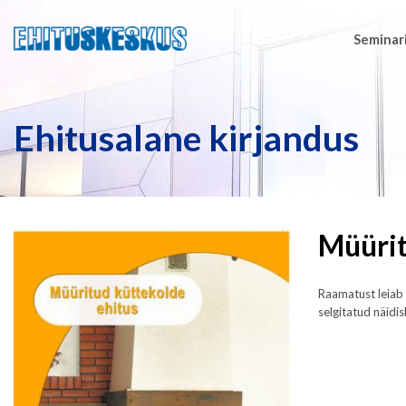
Seminari
Ehitusalane kirjandus
Müürit
Raamatust leiab 
selgitatud näidi