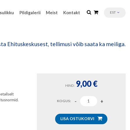
sulikku
Pildigalerii
Meist
Kontakt
EST
ta Ehituskeskusest, tellimusi võib saata ka meiliga.
9,00
€
HIND:
etailselt
itusnormid.
KOGUS:
LISA OSTUKORVI