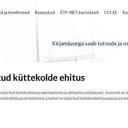
d ja koolitused
Raamatud
ETF-NET kartoteek
CCI-EE
Ka
Kirjandusega saab tutvuda ja os
ud küttekolde ehitus
müüritud küttekollete projekteerimise ja ehitamise põhialused. Joonistel on d
skolde kihthaaval müürimist. Lisatud on müüritud küttekoldeid puudutavad eh