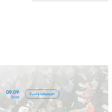
09.09
Vaata lähemalt
2026