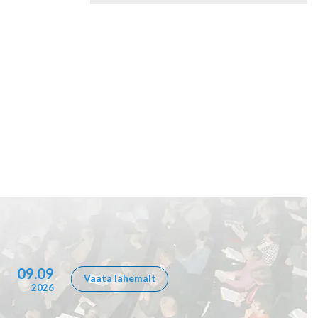
09.09
Vaata lähemalt
2026