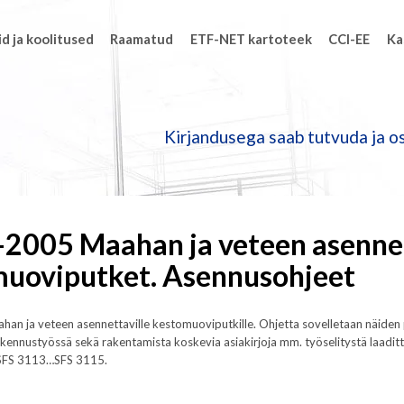
d ja koolitused
Raamatud
ETF-NET kartoteek
CCI-EE
Ka
Kirjandusega saab tutvuda ja os
-2005 Maahan ja veteen asenne
uoviputket. Asennusohjeet
an ja veteen asennettaville kestomuoviputkille. Ohjetta sovelletaan näiden 
rakennustyössä sekä rakentamista koskevia asiakirjoja mm. työselitystä laaditt
 SFS 3113…SFS 3115.