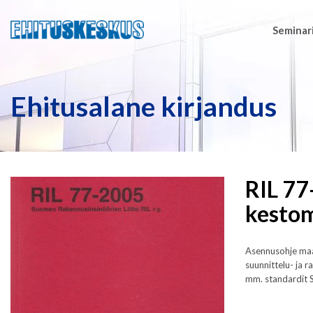
Seminari
Ehitusalane kirjandus
RIL 77
kestom
Asennusohje maah
suunnittelu- ja 
mm. standardit