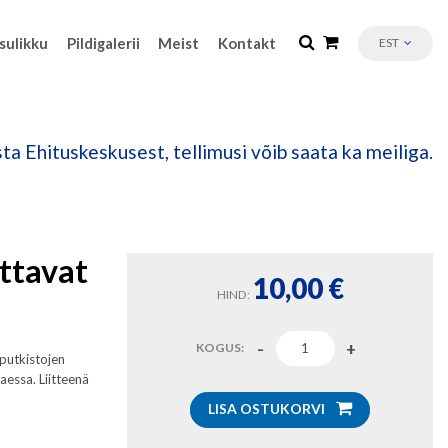
sulikku
Pildigalerii
Meist
Kontakt
EST
ta Ehituskeskusest, tellimusi võib saata ka meiliga.
ttavat
10,00
€
HIND:
KOGUS:
putkistojen
aessa. Liitteenä
LISA OSTUKORVI