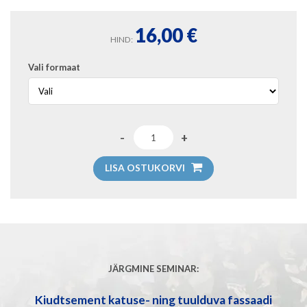
16,00
€
HIND:
Vali formaat
LISA OSTUKORVI
JÄRGMINE SEMINAR:
Kiudtsement katuse- ning tuulduva fassaadi