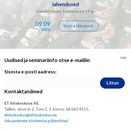
lahendused
Osavõtt tasuta. Tunnistus 2,6 TP-ga
09.09
Vaata lähemalt
2026
AMA
Uudised ja seminariinfo otse e-mailile:
Sisesta e-posti aadress:
Liitun
Kontaktandmed
ET Infokeskuse AS,
Tallinn, Järve tn 2, Torn 1, 2. korrus, tel 660 4555,
ehituskeskus@ehituskeskus.ee
Isikuandmete töötlemise põhimõtted