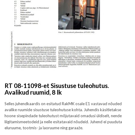
RT 08-11098-et Sisustuse tuleohutus.
Avalikud ruumid, 8 lk
Selles juhendkaardis on esitatud RakMK osale E1 vastavad nõuded
avalike ruumide sisustuse tuleohutuse kohta. Juhendis käsitletakse
hoone sisepindade tuleohutust mõjutavaid omadusi üldiselt, nende
liigitamismeetodeid ja neile esitatavaid nõudeid. Juhend ei puuduta
eluruume, tootmis- ja laoruume ning garaaže.