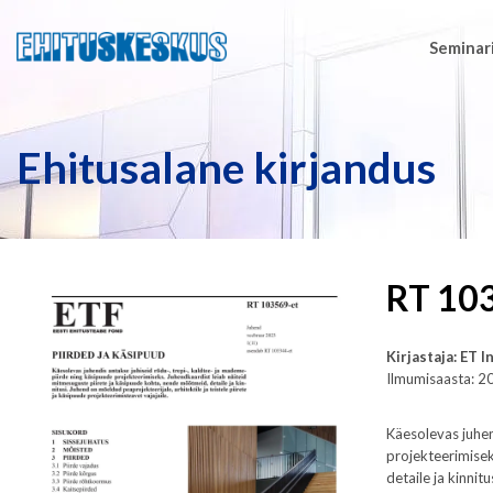
Seminari
Ehitusalane kirjandus
RT 103
Kirjastaja: ET 
Ilmumisaasta: 2
Käesolevas juhen
projekteerimisek
detaile ja kinnit