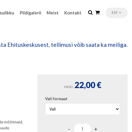
sulikku
Pildigalerii
Meist
Kontakt
EST
ta Ehituskeskusest, tellimusi võib saata ka meiliga.
22,00
€
HIND:
Vali formaat
ende mõõtmeid,
ipuude