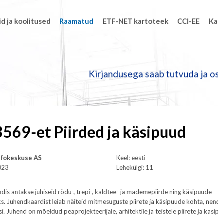
d ja koolitused
Raamatud
ETF-NET kartoteek
CCI-EE
Ka
Kirjandusega saab tutvuda ja os
569-et Piirded ja käsipuud
Infokeskuse AS
Keel: eesti
023
Lehekülgi: 11
dis antakse juhiseid rõdu-, trepi-, kaldtee- ja mademepiirde ning käsipuude
s. Juhendkaardist leiab näiteid mitmesuguste piirete ja käsipuude kohta, n
usi. Juhend on mõeldud peaprojekteerijale, arhitektile ja teistele piirete ja käs