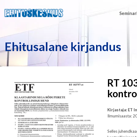
Seminari
Ehitusalane kirjandus
RT 103
kontro
Kirjastaja: ET 
Ilmumisaasta: 2
Selles juhendkaa