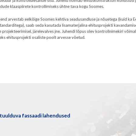
seduur ja kontrollülesande sisu. Juhend hõlmab ehituskonstruktori kohustusi j
dude klaaspiirete kontrollimiseks ühtne tava kogu Soomes.
hend arvestab eelkõige Soomes kehtiva seadusandluse ja nõuetega (kuid ka E
andarditega), saab seda kasutada lisamaterjalina ehitusprojekti kavandamise
 projekteerimisel, järelevalves jne. Juhendi lõpus olev kontrollnimekiri võima
leks ehitusprojekti osaliste poolt arvesse võetud.
tuulduva fassaadi lahendused