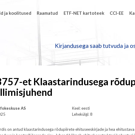
d ja koolitused
Raamatud
ETF-NET kartoteek
CCI-EE
Ka
Kirjandusega saab tutvuda ja os
757-et Klaastarindusega rõdup
llimisjuhend
Infokeskuse AS
Keel: eesti
025
Lehekülgi: 8
rdis on antud klaastarindusega rõdupiirete ehituseeskirjade ja hea ehitustav