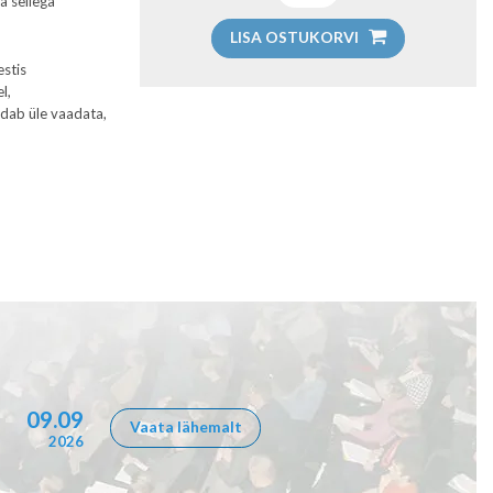
a sellega
LISA OSTUKORVI
estis
l,
ldab üle vaadata,
09.09
Vaata lähemalt
2026