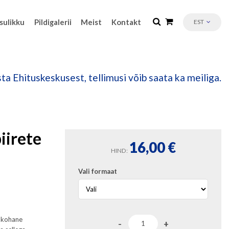
sulikku
Pildigalerii
Meist
Kontakt
EST
ta Ehituskeskusest, tellimusi võib saata ka meiliga.
iirete
16,00
€
HIND:
Vali formaat
a kohane