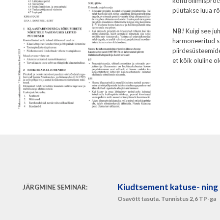
kontrollimisprot
püütakse luua rõ
NB!
Kuigi see ju
harmoneeritud st
piirdesüsteemide
et kõik oluline o
Kiudtsement katuse- ning 
JÄRGMINE SEMINAR:
Osavõtt tasuta. Tunnistus 2,6 TP-ga