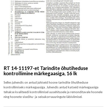
RT 14-11197-et Tarindite õhutiheduse
kontrollimine märkegaasiga, 16 lk
Selles juhendis on antud juhiseid hoone tarindite õhutiheduse
kontrollimiseks märkegaasiga. Juhendis antud katseid märkegaasiga
tehakse kvaliteedi kontrollimisel uusehitusele ja remonditavale hoonele
ning hoonete siseõhu- ja seisukorrauuringute läbiviimisel.