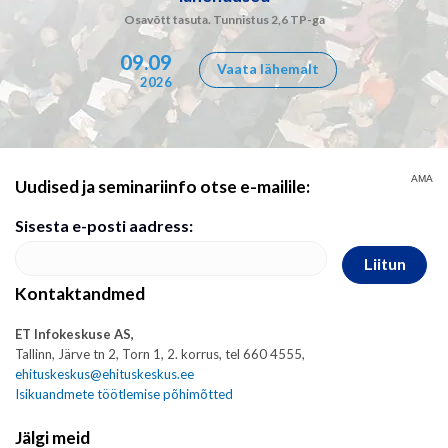
Osavõtt tasuta. Tunnistus 2,6 TP-ga
09.09
Vaata lähemalt
2026
AMA
Uudised ja seminariinfo otse e-mailile:
Sisesta e-posti aadress:
Liitun
Kontaktandmed
ET Infokeskuse AS,
Tallinn, Järve tn 2, Torn 1, 2. korrus, tel 660 4555,
ehituskeskus@ehituskeskus.ee
Isikuandmete töötlemise põhimõtted
Jälgi meid