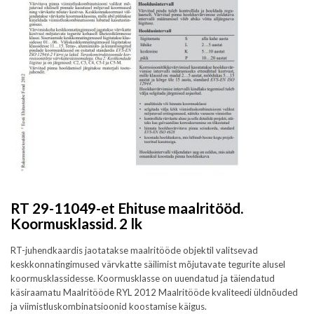
RT 29-11049-et Ehituse maalritööd.
Koormusklassid. 2 lk
RT-juhendkaardis jaotatakse maalritööde objektil valitsevad
keskkonnatingimused värvkatte säilimist mõjutavate tegurite alusel
koormusklassidesse. Koormusklasse on uuendatud ja täiendatud
käsiraamatu Maalritööde RYL 2012 Maalritööde kvaliteedi üldnõuded
ja viimistluskombinatsioonid koostamise käigus.