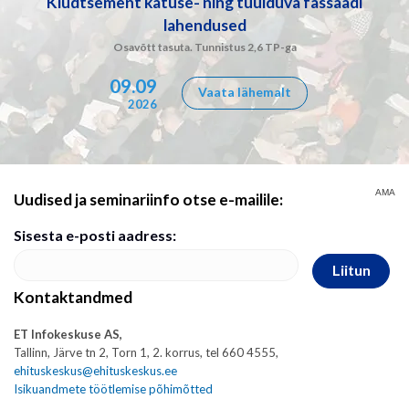
Kiudtsement katuse- ning tuulduva fassaadi
lahendused
Osavõtt tasuta. Tunnistus 2,6 TP-ga
09.09
Vaata lähemalt
2026
AMA
Uudised ja seminariinfo otse e-mailile:
Sisesta e-posti aadress:
Liitun
Kontaktandmed
ET Infokeskuse AS,
Tallinn, Järve tn 2, Torn 1, 2. korrus, tel 660 4555,
ehituskeskus@ehituskeskus.ee
Isikuandmete töötlemise põhimõtted