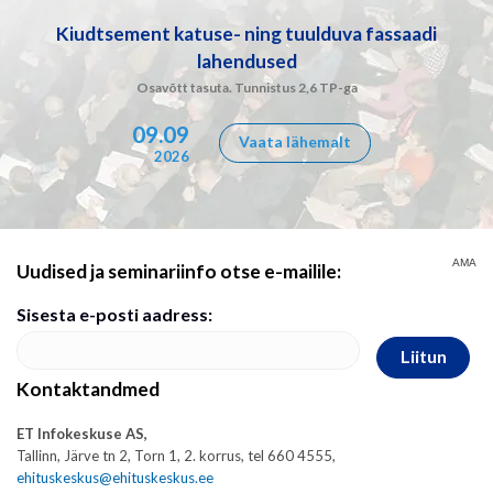
Kiudtsement katuse- ning tuulduva fassaadi
lahendused
Osavõtt tasuta. Tunnistus 2,6 TP-ga
09.09
Vaata lähemalt
2026
AMA
Uudised ja seminariinfo otse e-mailile:
Sisesta e-posti aadress:
Liitun
Kontaktandmed
ET Infokeskuse AS,
Tallinn, Järve tn 2, Torn 1, 2. korrus, tel 660 4555,
ehituskeskus@ehituskeskus.ee