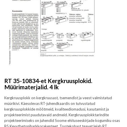
RT 35-10834-et Kergkruusplokid.
Müürimaterjalid. 4 lk
Kergkruusplokk on kergkruusast, tsemendist ja veest valmistatud
müürikivi. Käesolevas RT-juhendkaardis on tutvustatud
kergkruusplokkide mõõtmeid, kvaliteediomadusi, kasutamist ja
projekteerimist puudutavaid andmeid. Kergkruusplokktarindite
projekteerimiseks on juhendid Soome ehituseeskirjade kogumiku osas
B5 Kevytbetoniharkkorakenteet. Tootekohast teavet leiab RT