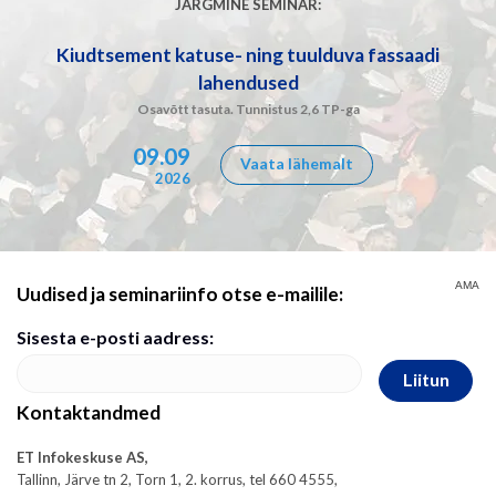
JÄRGMINE SEMINAR:
Kiudtsement katuse- ning tuulduva fassaadi
lahendused
Osavõtt tasuta. Tunnistus 2,6 TP-ga
09.09
Vaata lähemalt
2026
AMA
Uudised ja seminariinfo otse e-mailile:
Sisesta e-posti aadress:
Liitun
Kontaktandmed
ET Infokeskuse AS,
Tallinn, Järve tn 2, Torn 1, 2. korrus, tel 660 4555,