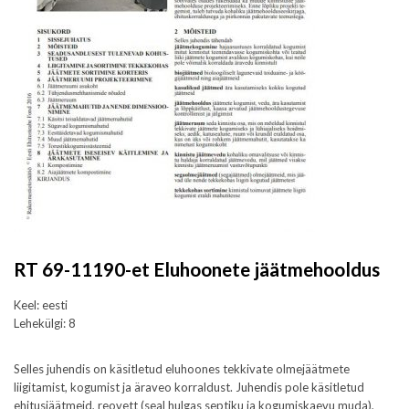
RT 69-11190-et Eluhoonete jäätmehooldus
Keel: eesti
Lehekülgi: 8
Selles juhendis on käsitletud eluhoones tekkivate olmejäätmete
liigitamist, kogumist ja äraveo korraldust. Juhendis pole käsitletud
ehitusjäätmeid, reovett (seal hulgas septiku ja kogumiskaevu muda),