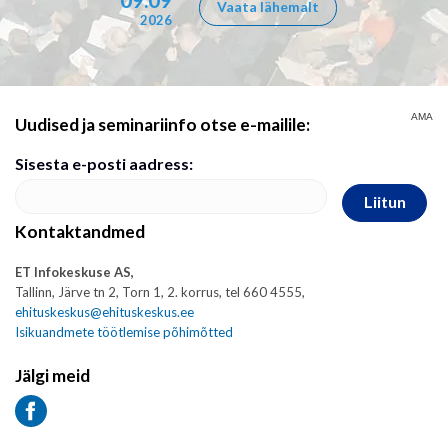
Vaata lähemalt
2026
AMA
Uudised ja seminariinfo otse e-mailile:
Sisesta e-posti aadress:
Liitun
Kontaktandmed
ET Infokeskuse AS,
Tallinn, Järve tn 2, Torn 1, 2. korrus, tel 660 4555,
ehituskeskus@ehituskeskus.ee
Isikuandmete töötlemise põhimõtted
Jälgi meid