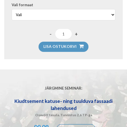
Vali formaat
LISA OSTUKORVI
JÄRGMINE SEMINAR:
Kiudtsement katuse- ning tuulduva fassaadi
lahendused
Osavõtt tasuta. Tunnistus 2,6 TP-ga
09.09