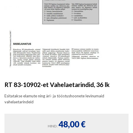
RT 83-10902-et Vahelaetarindid, 36 lk
Esitatakse elamute ning äri- ja tööstushoonete levinumaid
vahelaetarindeid
48,00
€
HIND: