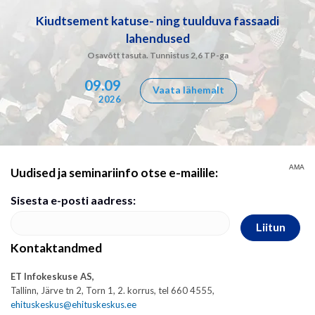
Kiudtsement katuse- ning tuulduva fassaadi
lahendused
Osavõtt tasuta. Tunnistus 2,6 TP-ga
09.09
Vaata lähemalt
2026
AMA
Uudised ja seminariinfo otse e-mailile:
Sisesta e-posti aadress:
Liitun
Kontaktandmed
ET Infokeskuse AS,
Tallinn, Järve tn 2, Torn 1, 2. korrus, tel 660 4555,
ehituskeskus@ehituskeskus.ee