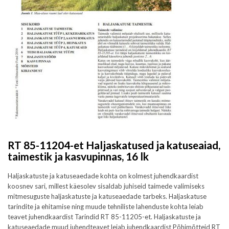
RT 85-11204-et Haljaskatused ja katuseaiad,
taimestik ja kasvupinnas, 16 lk
Haljaskatuste ja katuseaedade kohta on kolmest juhendkaardist
koosnev sari, millest käesolev sisaldab juhiseid taimede valimiseks
mitmesuguste haljaskatuste ja katuseaedade tarbeks. Haljaskatuse
tarindite ja ehitamise ning muude tehniliste lahenduste kohta leiab
teavet juhendkaardist Tarindid RT 85-11205-et. Haljaskatuste ja
katuseaedade muud juhendteavet leiab juhendkaardist Põhimõtteid RT