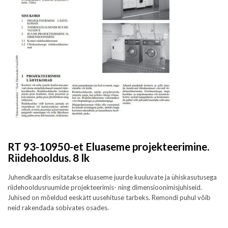
RT 93-10950-et Eluaseme projekteerimine.
Riidehooldus. 8 lk
Juhendkaardis esitatakse eluaseme juurde kuuluvate ja ühiskasutusega
riidehooldusruumide projekteerimis- ning dimensioonimisjuhiseid.
Juhised on mõeldud eeskätt uusehituse tarbeks. Remondi puhul võib
neid rakendada sobivates osades.