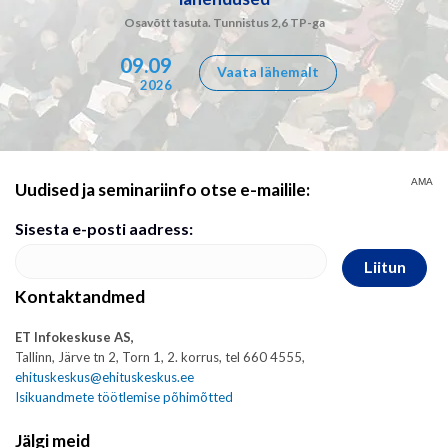
Osavõtt tasuta. Tunnistus 2,6 TP-ga
09.09
Vaata lähemalt
2026
AMA
Uudised ja seminariinfo otse e-mailile:
Sisesta e-posti aadress:
Liitun
Kontaktandmed
ET Infokeskuse AS,
Tallinn, Järve tn 2, Torn 1, 2. korrus, tel 660 4555,
ehituskeskus@ehituskeskus.ee
Isikuandmete töötlemise põhimõtted
Jälgi meid