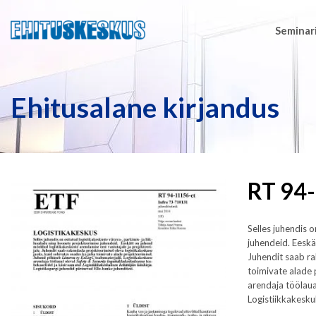
Seminari
Ehitusalane kirjandus
RT 94-
Selles juhendis o
juhendeid. Eeskä
Juhendit saab ra
toimivate alade 
arendaja töölaua
Logistiikkakesku