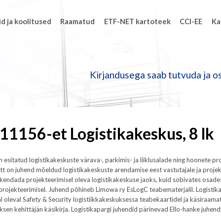
d ja koolitused
Raamatud
ETF-NET kartoteek
CCI-EE
Ka
Kirjandusega saab tutvuda ja os
11156-et Logistikakeskus, 8 lk
n esitatud logistikakeskuste värava-, parkimis- ja liiklusalade ning hoonete p
tt on juhend mõeldud logistikakeskuste arendamise eest vastutajale ja projekt
kendada projekteerimisel oleva logistikakeskuse jaoks, kuid sobivates osade
projekteerimisel. Juhend põhineb Limowa ry EsLogC teabematerjalil. Logisti
l oleval Safety & Security logistiikkakeskuksessa teabekaartidel ja käsiraama
ksen kehittäjän käsikirja. Logistikapargi juhendid pärinevad Ello-hanke juhendi