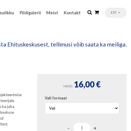
sulikku
Pildigalerii
Meist
Kontakt
EST
ta Ehituskeskusest, tellimusi võib saata ka meiliga.
16,00
€
HIND:
rojekteerimise
Vali formaat
eerijale.
s ka juba
kakeskuse
tul
test.