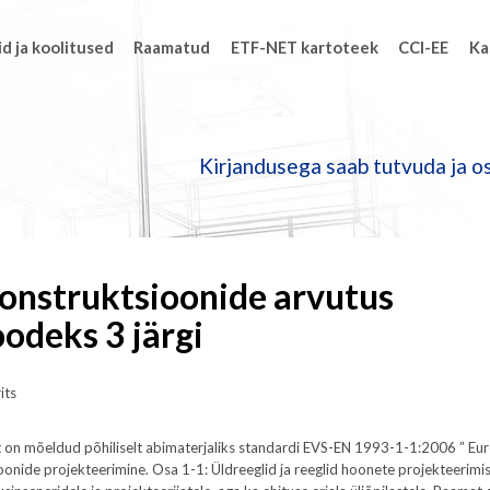
d ja koolitused
Raamatud
ETF-NET kartoteek
CCI-EE
Ka
Kirjandusega saab tutvuda ja os
onstruktsioonide arvutus
odeks 3 järgi
its
 on mõeldud põhiliselt abimaterjaliks standardi EVS-EN 1993-1-1:2006 ” Eu
onide projekteerimine. Osa 1-1: Üldreeglid ja reeglid hoonete projekteerimi