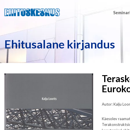
Seminari
Ehitusalane kirjandus
Terask
Euroko
Autor: Kalju Loor
Käesolev raamat
Terakonstruktsio