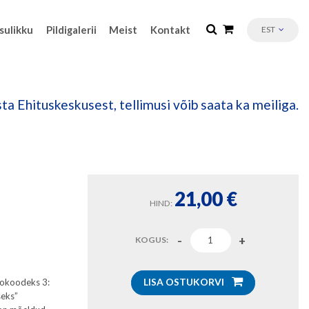
sulikku
Pildigalerii
Meist
Kontakt
EST
ta Ehituskeskusest, tellimusi võib saata ka meiliga.
21,00
€
HIND:
KOGUS:
LISA OSTUKORVI
rokoodeks 3:
seks”