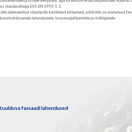
usinseneridele ja projekteerijatele, aga ka ehituse eriala üliõpilastele. Raama
os standarditega EVS-EN 1993-1-1.
 kõiki ülalmainitud standardis käsitletud juhtumeid, põhirõhk on asetataud Ees
konstruktiivsetele lahendustele, koormusjuhtumitele ja ristlõigetele.
tuulduva fassaadi lahendused