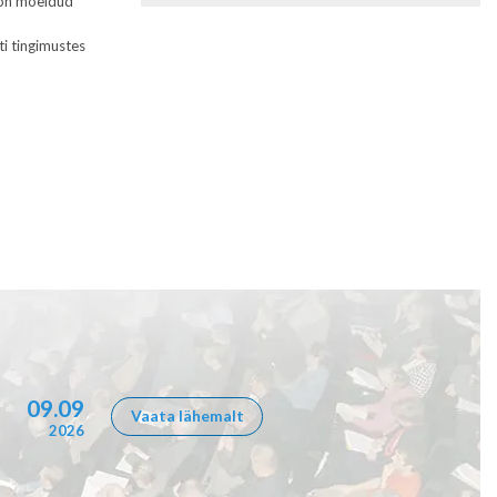
t on mõeldud
ti tingimustes
09.09
Vaata lähemalt
2026