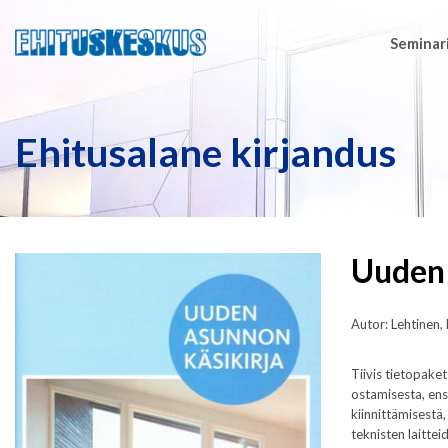
Seminari
Ehitusalane kirjandus
Uuden 
Autor: Lehtinen, 
Tiivis tietopake
ostamisesta, ensi
kiinnittämisestä,
teknisten laittei