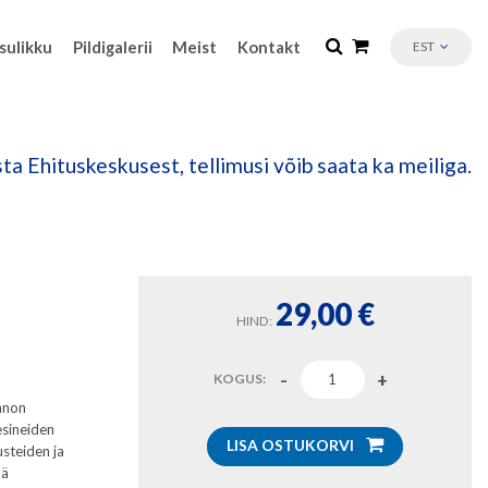
sulikku
Pildigalerii
Meist
Kontakt
EST
ta Ehituskeskusest, tellimusi võib saata ka meiliga.
29,00
€
HIND:
KOGUS:
unnon
esineiden
LISA OSTUKORVI
usteiden ja
nä