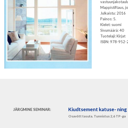
vastuunjakotaulu
Mappistiftaus, j
Julkaistu: 2016
Painos: 5.
Kielet: suomi
Sivumäärä: 40
Tuotelaji: Kirjat
ISBN: 978-952-
Kiudtsement katuse- ning 
JÄRGMINE SEMINAR:
Osavõtt tasuta. Tunnistus 2,6 TP-ga