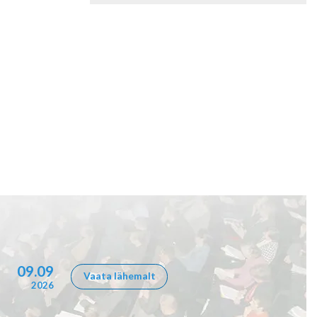
09.09
Vaata lähemalt
2026