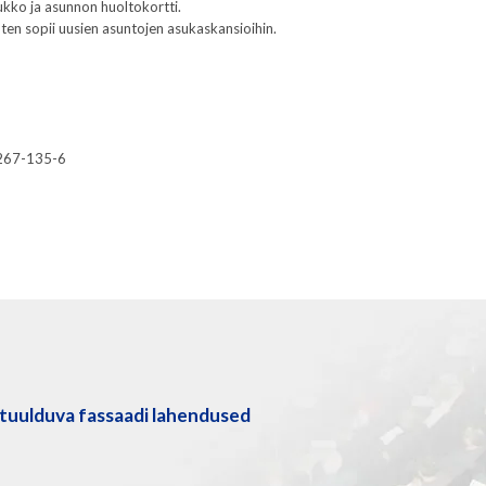
kko ja asunnon huoltokortti.
oten sopii uusien asuntojen asukaskansioihin.
267-135-6
tuulduva fassaadi lahendused