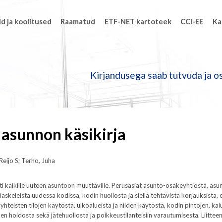
d ja koolitused
Raamatud
ETF-NET kartoteek
CCI-EE
Ka
Kirjandusega saab tutvuda ja os
asunnon käsikirja
Reijo S; Terho, Juha
tti kaikille uuteen asuntoon muuttaville. Perusasiat asunto-osakeyhtiöstä, as
askeleista uudessa kodissa, kodin huollosta ja siellä tehtävistä korjauksista, 
 yhteisten tilojen käytöstä, ulkoalueista ja niiden käytöstä, kodin pintojen, kal
den hoidosta sekä jätehuollosta ja poikkeustilanteisiin varautumisesta. Liittee