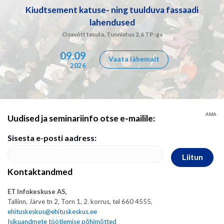
Kiudtsement katuse- ning tuulduva fassaadi
lahendused
Osavõtt tasuta. Tunnistus 2,6 TP-ga
09.09
Vaata lähemalt
2026
AMA
Uudised ja seminariinfo otse e-mailile:
Sisesta e-posti aadress:
Liitun
Kontaktandmed
ET Infokeskuse AS,
Tallinn, Järve tn 2, Torn 1, 2. korrus, tel 660 4555,
ehituskeskus@ehituskeskus.ee
Isikuandmete töötlemise põhimõtted