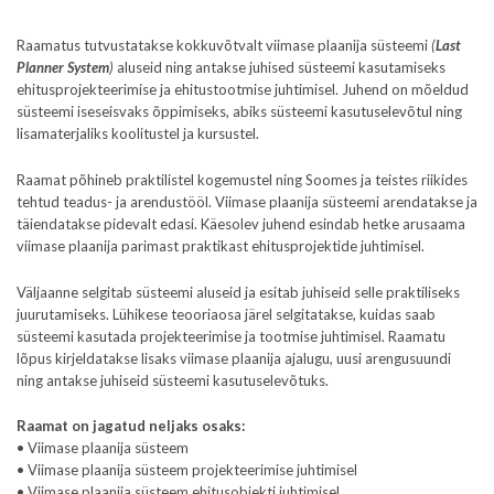
Raamatus tutvustatakse kokkuvõtvalt viimase plaanija süsteemi
(
Last
Planner System
)
aluseid ning antakse juhised süsteemi kasutamiseks
ehitusprojekteerimise ja ehitustootmise juhtimisel. Juhend on mõeldud
süsteemi iseseisvaks õppimiseks, abiks süsteemi kasutuselevõtul ning
lisamaterjaliks koolitustel ja kursustel.
Raamat põhineb praktilistel kogemustel ning Soomes ja teistes riikides
tehtud teadus- ja arendustööl. Viimase plaanija süsteemi arendatakse ja
täiendatakse pidevalt edasi. Käesolev juhend esindab hetke arusaama
viimase plaanija parimast praktikast ehitusprojektide juhtimisel.
Väljaanne selgitab süsteemi aluseid ja esitab juhiseid selle praktiliseks
juurutamiseks. Lühikese teooriaosa järel selgitatakse, kuidas saab
süsteemi kasutada projekteerimise ja tootmise juhtimisel. Raamatu
lõpus kirjeldatakse lisaks viimase plaanija ajalugu, uusi arengusuundi
ning antakse juhiseid süsteemi kasutuselevõtuks.
Raamat on jagatud neljaks osaks:
• Viimase plaanija süsteem
• Viimase plaanija süsteem projekteerimise juhtimisel
• Viimase plaanija süsteem ehitusobjekti juhtimisel