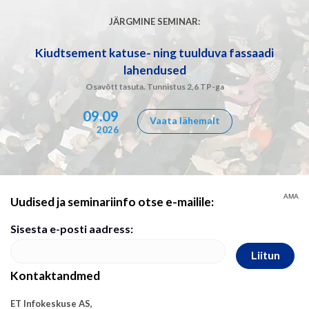
JÄRGMINE SEMINAR:
Kiudtsement katuse- ning tuulduva fassaadi
lahendused
Osavõtt tasuta. Tunnistus 2,6 TP-ga
09.09
Vaata lähemalt
2026
AMA
Uudised ja seminariinfo otse e-mailile:
Sisesta e-posti aadress:
Liitun
Kontaktandmed
ET Infokeskuse AS,