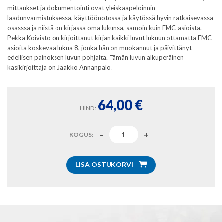
mittaukset ja dokumentointi ovat yleiskaapeloinnin
laadunvarmistuksessa, käyttöönotossa ja käytössä hyvin ratkaisevassa
osasssa ja niistä on kirjassa oma lukunsa, samoin kuin EMC-asioista.
Pekka Koivisto on kirjoittanut kirjan kaikki luvut lukuun ottamatta EMC-
asioita koskevaa lukua 8, jonka hän on muokannut ja päivittänyt
edellisen painoksen luvun pohjalta. Tämän luvun alkuperäinen
käsikirjoittaja on Jaakko Annanpalo.
64,00
€
HIND:
KOGUS:
LISA OSTUKORVI