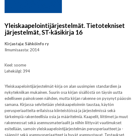
Yleiskaapelointijärjestelmät. Tietotekniset
järjestelmät, ST-käsikirja 16
Kirjastaja: Sähköinfo ry
Ilmumisaasta: 2014
Keel: soome
Lehekülgi: 394
Yleiskaapelointijärjestelmät-kirja on alan uusimpien standardien ja
nykytekniikan mukainen. Suurin osa kirjan sisällöstä on täysin uutta
edelliseen painokseen nähden, mutta kirjan rakenne on pysynyt pääosin
samana. Kirjassa selvitetään yleiskaapeloinnin taustaa, käytön
perusperiaatteita erilaisissa kiinteistöissä ja järjestelmissä sekä
tärkeimpiä rakenteellisia osia ja määritelmiä. Kaapelit, liittimet ja muut
rakenneosat sekä asennusmateriaalit ja niihin liittyvät vaatimukset
esitellään, samoin yleiskaapelointijärjestelmän perusperiaatteet ja -
säännöt sekä asennusperiaatteet ja hyvät asennustavat. Testaukset,