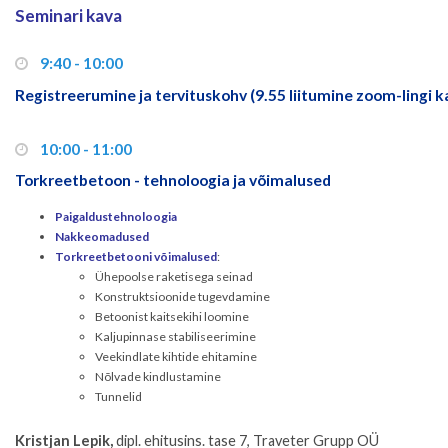
Seminari kava
9:40 - 10:00
Registreerumine ja tervituskohv (9.55 liitumine zoom-lingi 
10:00 - 11:00
Torkreetbetoon - tehnoloogia ja võimalused
Paigaldustehnoloogia
Nakkeomadused
Torkreetbetooni võimalused
:
Ühepoolse raketisega seinad
Konstruktsioonide tugevdamine
Betoonist kaitsekihi loomine
Kaljupinnase stabiliseerimine
Veekindlate kihtide ehitamine
Nõlvade kindlustamine
Tunnelid
Kristjan Lepik,
dipl. ehitusins. tase 7, Traveter Grupp OÜ