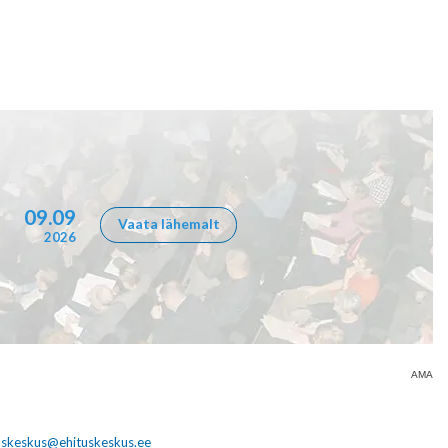
09.09
Vaata lähemalt
2026
AMA
uskeskus@ehituskeskus.ee