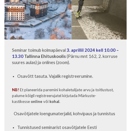
Seminar toimub kolmapäeval
3. aprillil 2024 kell 10.00 –
13.30
Tallinna Ehituskoolis
(Pärnu mnt 162, 2. korruse
suures aulas) ja onlines (zoom).
Osavõtt tasuta. Vajalik registreerumine.
NB!
Et planeerida paremini kohaletulijate arvu ja toitlustust,
palume kõigil registreerujatel kirjutada Märkuste-
kastikesse
online
või
kohal
.
Osavõtjatele loengumaterjalid, kohvipaus ja tunnistus
Tunnistused seminarist osavõtjatele Eesti