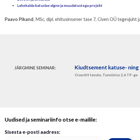
Lahekalda katuslae algne ja muudatustega projekt
Paavo Pikand
, MSc, dipl. ehitusinsener tase 7, Civen OÜ tegevjuht
Kiudtsement katuse- ning 
JÄRGMINE SEMINAR:
Osavõtt tasuta. Tunnistus 2,6 TP-ga
Uudised ja seminariinfo otse e-mailile:
Sisesta e-posti aadress: