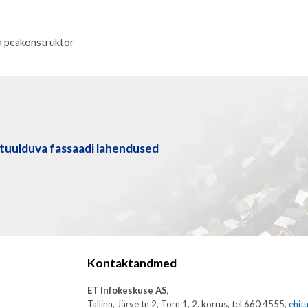
 ja peakonstruktor
tuulduva fassaadi lahendused
Kontaktandmed
ET Infokeskuse AS,
Tallinn, Järve tn 2, Torn 1, 2. korrus, tel 660 4555,
ehit