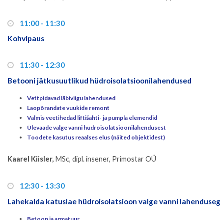
11:00 - 11:30
Kohvipaus
11:30 - 12:30
Betooni jätkusuutlikud hüdroisolatsioonilahendused
Vettpidavad läbiviigu lahendused
Laopõrandate vuukide remont
Valmis veetihedad liftišahti- ja pumpla elemendid
Ülevaade valge vanni hüdroisolatsioonilahendusest
Toodete kasutus reaalses elus (näited objektidest)
Kaarel Kiisler,
MSc, dipl. insener, Primostar OÜ
12:30 - 13:30
Lahekalda katuslae hüdroisolatsioon valge vanni lahenduse
Betoon ja armatuur