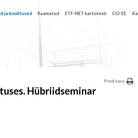
d ja koolitused
Raamatud
ETF-NET kartoteek
CCI-EE
Ka
Prindi kava
tuses. Hübriidseminar