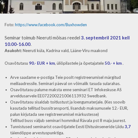
Foto:
https://www.facebook.com/Buxhowden
Seminar toimub Neeruti mõisas reedel
3. septembril 2021 kell
10.00-16.00
.
Asukoht:
Neeruti küla, Kadrina vald, Lääne-Viru maakond
Osavõtutasu
90.- EUR + km
, üliõpilastele ja õpetajatele
50.- + km
.
Arve saadame e-postiga Teie poolt registreerumisel märgitud
meiliaadressile. Seminari päeval on võimalik tasuda sularahas.
Osavõtutasu palume maksta enne seminari ET Infokeskuse AS
arveldusarvele EE072200221006113932 Swedbank.
Osavõtutasu sisaldab toitlustust ja loengumaterjale. (Kes soovib
kasutada tellitud bussitransporti, lisandub maksumusele 12.- EUR,
palun kirjutada see registreerumisel märkustesse)
Tellitud buss väljub seminari hommikul Rävala pst 8 maja juurest.
Tunnistused seminarist osavõtjatele Eesti Ehitusinseneride Liidu
3,7
täiendõppe arvestuspunktiga.