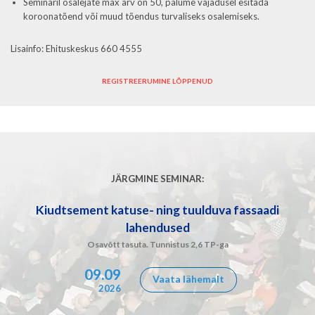
Seminaril osalejate max arv on 50, palume vajadusel esitada
koroonatõend või muud tõendus turvaliseks osalemiseks.
Lisainfo: Ehituskeskus 660 4555
REGISTREERUMINE LÕPPENUD
JÄRGMINE SEMINAR:
Kiudtsement katuse- ning tuulduva fassaadi
lahendused
Osavõtt tasuta. Tunnistus 2,6 TP-ga
09.09
Vaata lähemalt
2026