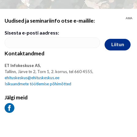
AMA
Uudised ja seminariinfo otse e-mailile:
Sisesta e-posti aadress:
Liitun
Kontaktandmed
ET Infokeskuse AS,
Tallinn, Järve tn 2, Torn 1, 2. korrus, tel 660 4555,
ehituskeskus@ehituskeskus.ee
Isikuandmete töötlemise põhimõtted
Jälgi meid