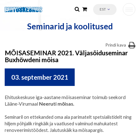
EST
Seminarid ja koolitused
Prindi kava
MÕISASEMINAR 2021. Väljasõiduseminar
Buxhöwdeni mõisa
03. september 2021
Ehituskeskuse iga-aastane mõisaseminar toimub seekord
Lääne-Virumaal
Neeruti mõisas.
Seminaril on ettekanded oma ala parimatelt spetsialistidelt ning
hiljem põhjalik ringkäik ja vaatlused valminud mahukatest
renoveerimistöödest. Jalutuskäik ka mõisapargis.