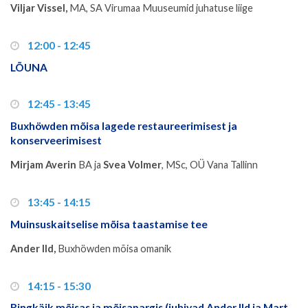
Viljar Vissel,
MA, SA Virumaa Muuseumid juhatuse liige
12:00 - 12:45
LÕUNA
12:45 - 13:45
Buxhöwden mõisa lagede restaureerimisest ja
konserveerimisest
Mirjam Averin
BA ja
Svea Volmer
, MSc, OÜ Vana Tallinn
13:45 - 14:15
Muinsuskaitselise mõisa taastamise tee
Ander Ild,
Buxhöwden mõisa omanik
14:15 - 15:30
Ringkäik mõisas ja mõisapargis (juhivad Ander Ild ja Mart