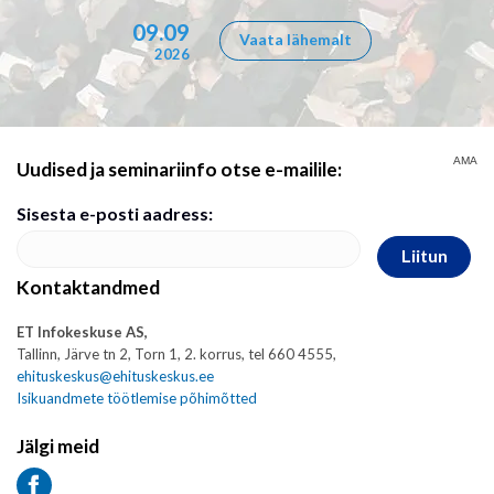
09.09
Vaata lähemalt
2026
AMA
Uudised ja seminariinfo otse e-mailile:
Sisesta e-posti aadress:
Liitun
Kontaktandmed
ET Infokeskuse AS,
Tallinn, Järve tn 2, Torn 1, 2. korrus, tel 660 4555,
ehituskeskus@ehituskeskus.ee
Isikuandmete töötlemise põhimõtted
Jälgi meid