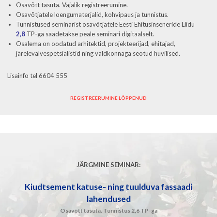
Osavõtt tasuta. Vajalik registreerumine.
Osavõtjatele loengumaterjalid, kohvipaus ja tunnistus.
Tunnistused seminarist osavõtjatele Eesti Ehitusinseneride Liidu
2,8
TP-ga saadetakse peale seminari digitaalselt.
Osalema on oodatud arhitektid, projekteerijad, ehitajad,
järelevalvespetsialistid ning valdkonnaga seotud huvilised.
Lisainfo tel 6604 555
REGISTREERUMINE LÕPPENUD
JÄRGMINE SEMINAR:
Kiudtsement katuse- ning tuulduva fassaadi
lahendused
Osavõtt tasuta. Tunnistus 2,6 TP-ga