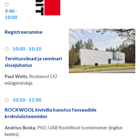
9:40 -
10:00
Registreerumine
10:00 - 10:10
Tervitussõnad ja seminari
sissejuhatus
Paul Wells
, Rockwool OÜ
müügiesindaja
10:10 - 11:00
ROCKWOOL kivivilla kasutus fassaadide
krohvisüsteemides
Andrius Buska
, PhD, UAB RockWool tooteinsener (inglise
keeles)