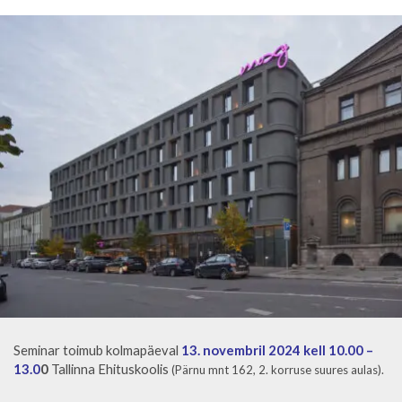
Seminar toimub kolmapäeval
13. novembril 2024 kell 10.00 –
13.0
0
Tallinna Ehituskoolis
(Pärnu mnt 162, 2. korruse suures aulas).