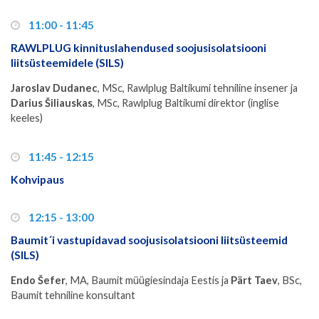
11:00 - 11:45
RAWLPLUG kinnituslahendused soojusisolatsiooni
liitsüsteemidele (SILS)
Jaroslav Dudanec
, MSc, Rawlplug Baltikumi tehniline insener ja
Darius Šiliauskas
, MSc, Rawlplug Baltikumi direktor (inglise
keeles)
11:45 - 12:15
Kohvipaus
12:15 - 13:00
Baumit´i vastupidavad soojusisolatsiooni liitsüsteemid
(SILS)
Endo Šefer
, MA, Baumit müügiesindaja Eestis ja
Pärt Taev
, BSc,
Baumit tehniline konsultant