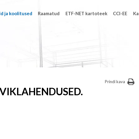
d ja koolitused
Raamatud
ETF-NET kartoteek
CCI-EE
Ka
Prindi kava
RVIKLAHENDUSED.