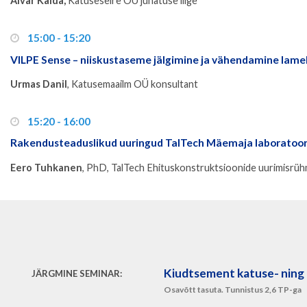
Aivar Kalda,
Katuseseire OÜ juhatuse liige
15:00 - 15:20
VILPE Sense – niiskustaseme jälgimine ja vähendamine lame
Urmas Danil
, Katusemaailm OÜ konsultant
15:20 - 16:00
Rakendusteaduslikud uuringud TalTech Mäemaja laboratoor
Eero Tuhkanen
, PhD, TalTech Ehituskonstruktsioonide uurimisrü
Kiudtsement katuse- ning 
JÄRGMINE SEMINAR:
Osavõtt tasuta. Tunnistus 2,6 TP-ga