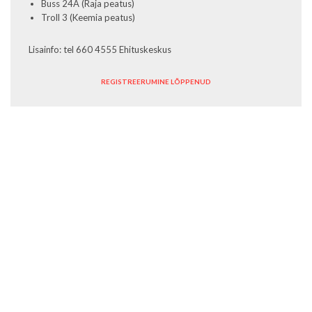
Buss 24A (Raja peatus)
Troll 3 (Keemia peatus)
Lisainfo: tel 660 4555 Ehituskeskus
REGISTREERUMINE LÕPPENUD