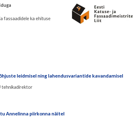
iiduga
 ja fassaadidele ka ehituse
õhjuste leidmisel ning lahendusvariantide kavandamisel
 tehnikadirektor
u Annelinna piirkonna näitel