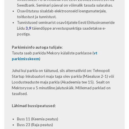
Swedbank. Seminari päeval on võimalik tasuda sularahas.
Osavõtutasu sisaldab elektroonseid loengumaterjale,
toitlustust ja tunnistust.
Tunnistused seminarist osavõtjatele Eesti Ehitusinseneride
Liidu
3,9
täiendõppe arvestuspunktiga saadetakse e-
postiga.
Parkimisinfo autoga tulijale
:
Tasuta saab parkida Mekory külaliste parklasse (
vt
parkimisskeem
)
Juhul kui parkla on täitunud, siis alternatiivid on: Tehnopoli
Startup Inkubaatori maja taga olev parkla (Mäealuse 2-1) või
Loodusteaduste maja parkla (Akadeemia tee 15). Sealt on
Mektorysse u 5 minutiline jalutuskäik. Mõlemad parklad on
tasulised.
Lähimad bussipeatused:
Buss 11 (Keemia peatus)
Buss 23 (Raja peatus)