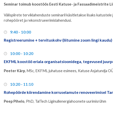
Seminar toimub koostöös Eesti Katuse- ja Fassaadimeistrite L
Välispiirete terviklahenduste seminaril käsitletakse lisaks katustele
rohepööret ja rekonstrueerimislahendusi.
9:40 - 10:00
Registreerumine + tervituskohv (liitumine zoom lingi kaudu)
10:00 - 10:20
EKFML koostöö eriala organisatsioonidega, tegevused juurp
Peeter Kärp
, MSc, EKFML juhatuse esimees, Katuse Asjatundja OÜ
10:20 - 11:10
Rohepöörde kiirendamine korruselamute renoveerimisel Tart
Peep Pihelo
, PhD, TalTech Liginullenergiahoonete uurimisrühm