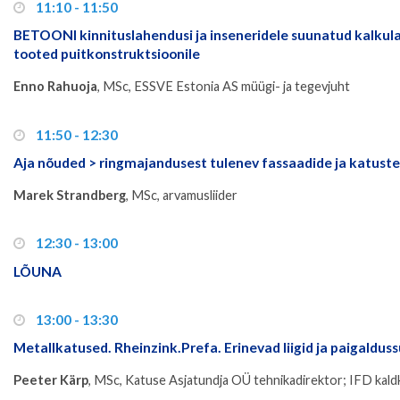
11:10 - 11:50
BETOONI kinnituslahendusi ja inseneridele suunatud kalkul
tooted puitkonstruktsioonile
Enno Rahuoja
, MSc, ESSVE Estonia AS müügi- ja tegevjuht
11:50 - 12:30
Aja nõuded > ringmajandusest tulenev fassaadide ja katuste
Marek Strandberg
, MSc, arvamusliider
12:30 - 13:00
LÕUNA
13:00 - 13:30
Metallkatused. Rheinzink.Prefa. Erinevad liigid ja paigald
Peeter Kärp
, MSc, Katuse Asjatundja OÜ tehnikadirektor; IFD kaldk