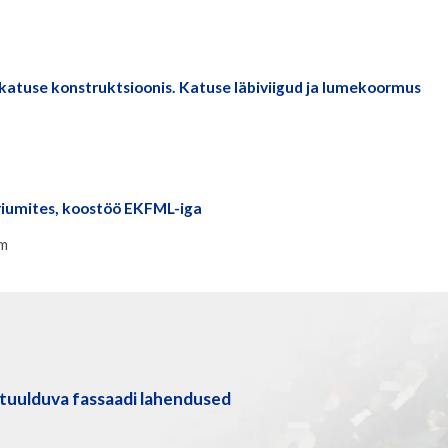
katuse konstruktsioonis. Katuse läbiviigud ja lumekoormus
iumites, koostöö EKFML-iga
hm
tuulduva fassaadi lahendused