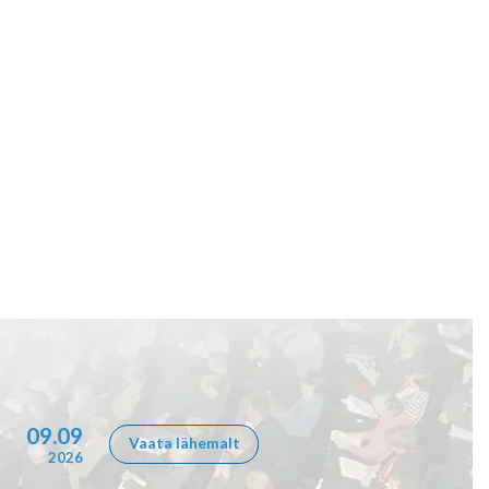
09.09
Vaata lähemalt
2026