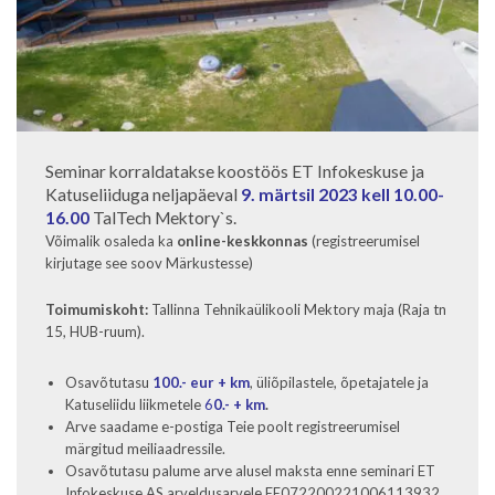
Seminar korraldatakse koostöös ET Infokeskuse ja
Katuseliiduga neljapäeval
9
.
märtsil 2023 kell 10.00-
16.00
TalTech Mektory`s.
Võimalik osaleda ka
online-keskkonnas
(registreerumisel
kirjutage see soov Märkustesse)
Toimumiskoht:
Tallinna Tehnikaülikooli Mektory maja (Raja tn
15, HUB-ruum).
Osavõtutasu
100.- eur + km
, üliõpilastele, õpetajatele ja
Katuseliidu liikmetele
6
0.- + km
.
Arve saadame e-postiga Teie poolt registreerumisel
märgitud meiliaadressile.
Osavõtutasu palume arve alusel maksta enne seminari ET
Infokeskuse AS arveldusarvele EE072200221006113932