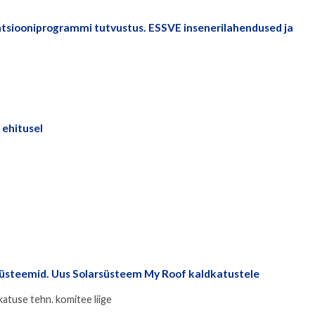
atsiooniprogrammi tutvustus. ESSVE insenerilahendused ja
 ehitusel
ussüsteemid. Uus Solarsüsteem My Roof kaldkatustele
atuse tehn. komitee liige