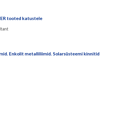
ER tooted katustele
ltant
d. Enkolit metalliliimid. Solarsüsteemi kinnitid