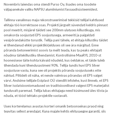
Novembris laiendas oma stendi Purso Oy, lisades oma toodete
väljapanekule valiku NAPSU alumiiniumist fassaadisüsteemidest.
Tallinna vanalinnas maja rekonstrueerimisel tekkisid tellijal kahtlused
ehitaja töö korrektsuse osas. Projekti järgselt süvendati keldris pinnast
pool meetrit, misjärel täideti see 200mm ulatuses killustikuga, mis
omakorda soojustati EPS soojustusega, armeeriti ja paigaldati
vesipõrandakütte torustik. Tellija pani tähele, et ehitaja killustiku täidet
ei tihendanud ehkki projektikirjelduses oli see ära märgitud. Enne
põranda betoneerimist soovis ta meilt teada, kas ta peaks ehitajalt
nõudma täitekillustiku tihendamist. Kontrollisime MaaRYL 2010-st
hoonesisese täite kohta käivaid nõudeid, kus öeldakse, et täide tuleb
tihendada kuni tihendusastmeni 90%. Tellija tundis huvi EPS Silver
soojustuse vastu, kuna see oli projektis põranda soojustuseks ette
nähtud. Piltidelt oli näha, et nende valmivas põrandas oli EPS valget
värvi. Andsime tellijale Estplast OÜ stendilt infolehe, kust ilmneb, et EPS
Silver isolatsiooniomadused on traditsioonilisest valgest EPS materjalist
tunduvalt paremad. Tellija lubas ehitajaga need küsimused üles tõsta ja
nõuda, et tööd tehtaks projektile vastavalt.
Uues korterelamus avastas korteri omanik betoonseinas praod ning
teavitas sellest arendajat. Kuna majale kehtis ehitusaegne garantii, siis