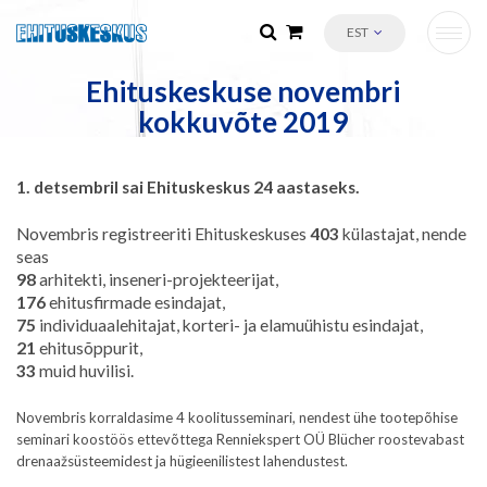
EST
Ehituskeskuse novembri
kokkuvõte 2019
1. detsembril sai Ehituskeskus 24 aastaseks.
Novembris registreeriti Ehituskeskuses
403
külastajat, nende
seas
98
arhitekti, inseneri-projekteerijat,
176
ehitusfirmade esindajat,
75
individuaalehitajat, korteri- ja elamuühistu esindajat,
21
ehitusõppurit,
33
muid huvilisi.
Novembris korraldasime 4 koolitusseminari, nendest ühe tootepõhise
seminari koostöös ettevõttega Renniekspert OÜ Blücher roostevabast
drenaažsüsteemidest ja hügieenilistest lahendustest.