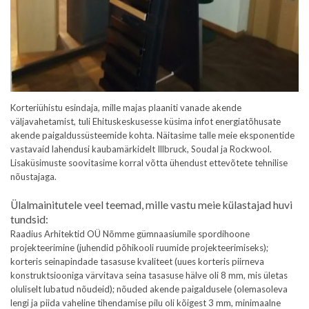
Korteriühistu esindaja, mille majas plaaniti vanade akende
väljavahetamist, tuli Ehituskeskusesse küsima infot energiatõhusate
akende paigaldussüsteemide kohta. Näitasime talle meie eksponentide
vastavaid lahendusi kaubamärkidelt Illbruck, Soudal ja Rockwool.
Lisaküsimuste soovitasime korral võtta ühendust ettevõtete tehnilise
nõustajaga.
Ülalmainitutele veel teemad, mille vastu meie külastajad huvi
tundsid:
Raadius Arhitektid OÜ Nõmme gümnaasiumile spordihoone
projekteerimine (juhendid põhikooli ruumide projekteerimiseks);
korteris seinapindade tasasuse kvaliteet (uues korteris piirneva
konstruktsiooniga värvitava seina tasasuse hälve oli 8 mm, mis ületas
oluliselt lubatud nõudeid); nõuded akende paigaldusele (olemasoleva
lengi ja piida vaheline tihendamise pilu oli kõigest 3 mm, minimaalne