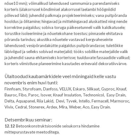
nõue10 mm); võimalikud lahendused sammumüra parendamiseks
korteris (ülakorrusel kõndimisel alakorrusel laelambi hõõgniidid
põlevad läbi); juhendid palkmaja projekteerimiseks; vana puitpõranda
hooldus ja õlitamine; hingavad ja mittehingavad aluskatted ning nende
korrektne paigaldus; sobiva toruga päikesetunneli valik kaldkatusele;
torustike isoleerimine ja nõuetekohane toestus; pinnasele ehitatava
põranda tarindus; akustika nõuetele vastavad kergvaheseinte
lahendused; vesipõrandakütte paigaldus puitpõrandasse; tuletõkke
läbiviigud ja selleks sobivad materjalid; tööks sobilike materjalide valik
ja juhendid sauna ehitamiseks korterisse; tuulduvate fassaadide valikud;
korteris viimistluse planeerimine kasutades erinevaid dekoratiivvärve.
Ülaltoodud kaubamärkidele veel mõningaid kelle vastu
novembris enim huvi tunti:
Finnfoam, Styrofoam, Danfoss, VELUX, Eskaro, Silikaat, Gyproc, Knauf,
Bauroc, Fibo, Paroc, Isover, Knauf Insulation, Technonicol, Easy Drain,
Delta, Aquapanel, Riia Lakid, Devi, Tyvek, Intello, Fermacell, Marmoroc,
Vivix, Cedral, Stonerex, Ardex, Mira, Weber, Aco, Easy Drain.
Detsembrikuu seminar:
12.12
Betoonkonstruktsioonide seisukorra hindamine
mittepurustavate meetoditega.