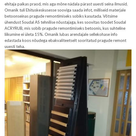
ehitaja paikas praod, mis aga mõne nädala pärast uuesti seina ilmusid.
Omanik tuli Ehituskeskusesse sooviga saada infot, milliseid materjale
betoonseinas pragude remontimiseks sobiks kasutada. Võtsime
ühendust Soudal AS tehnilise nõustajaga, kes soovitas toodet Soudal
ACRYRUB, mis sobib pragude remontimiseks betoonis, kus suhteline
liikumine ei ületa 15%. Omanik lubas arendajale sellekohase info
edastada koos nõudega ebakvaliteetselt sooritatud pragude remont
uuesti teha.