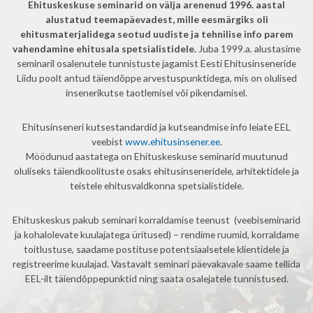
Ehituskeskuse seminarid on välja arenenud 1996. aastal
alustatud teemapäevadest, mille eesmärgiks oli
ehitusmaterjalidega seotud uudiste ja tehnilise info parem
vahendamine ehitusala spetsialistidele.
Juba 1999.a. alustasime
seminaril osalenutele tunnistuste jagamist Eesti Ehitusinseneride
Liidu poolt antud täiendõppe arvestuspunktidega, mis on olulised
insenerikutse taotlemisel või pikendamisel.
Ehitusinseneri kutsestandardid ja kutseandmise info leiate EEL
veebist
www.ehitusinsener.ee
.
Möödunud aastatega on Ehituskeskuse seminarid muutunud
oluliseks täiendkoolituste osaks ehitusinseneridele, arhitektidele ja
teistele ehitusvaldkonna spetsialistidele.
Ehituskeskus pakub seminari korraldamise teenust (veebiseminarid
ja kohalolevate kuulajatega üritused) – rendime ruumid, korraldame
toitlustuse, saadame postituse potentsiaalsetele klientidele ja
registreerime kuulajad. Vastavalt seminari päevakavale saame tellida
EEL-ilt täiendõppepunktid ning saata osalejatele tunnistused.