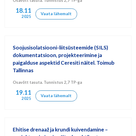
Osavõtt tasuta. Tunnistus 2,7 TP-ga
18.11
Vaata lähemalt
2025
Soojusisolatsiooni-liitsüsteemide (SILS)
dokumentatsioon, projekteerimine ja
paigalduse aspektid Ceresiti näitel. Toimub
Tallinnas
Osavõtt tasuta. Tunnistus 2,7 TP-ga
19.11
Vaata lähemalt
2025
Ehitise drenaaž ja krundi kuivendamine –