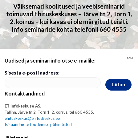
Väiksemad koolitused ja veebiseminarid
toimuvad Ehituskeskuses – Järve tn 2, Torn 1,
2. korrus – kui kavas ei ole märgitud teisiti.
Info seminaride kohta telefonil 660 4555
AMA
Uudised ja seminariinfo otse e-mailile:
Sisesta e-posti aadress:
Liitun
Kontaktandmed
ET Infokeskuse AS,
Tallinn, Järve tn 2, Torn 1, 2. korrus, tel 660 4555,
ehituskeskus@ehituskeskus.ee
Isikuandmete töötlemise põhimõtted
Jälgi meid