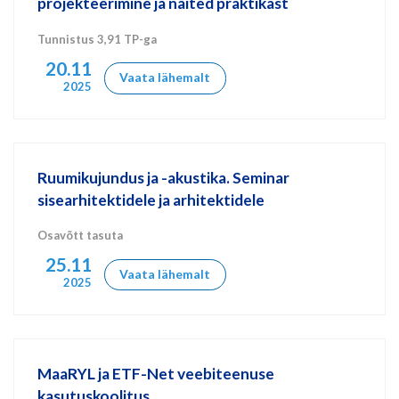
projekteerimine ja näited praktikast
Tunnistus 3,91 TP-ga
20.11
Vaata lähemalt
2025
Ruumikujundus ja -akustika. Seminar
sisearhitektidele ja arhitektidele
Osavõtt tasuta
25.11
Vaata lähemalt
2025
MaaRYL ja ETF-Net veebiteenuse
kasutuskoolitus