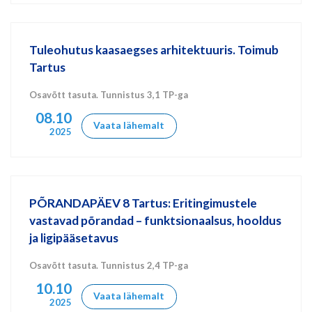
Tuleohutus kaasaegses arhitektuuris. Toimub
Tartus
Osavõtt tasuta. Tunnistus 3,1 TP-ga
08.10
Vaata lähemalt
2025
PÕRANDAPÄEV 8 Tartus: Eritingimustele
vastavad põrandad – funktsionaalsus, hooldus
ja ligipääsetavus
Osavõtt tasuta. Tunnistus 2,4 TP-ga
10.10
Vaata lähemalt
2025