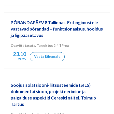
PÕRANDAPÄEV 8 Tallinnas: Eritingimustele
vastavad põrandad – funktsionaalsus, hooldus
ja ligipääsetavus
Osavõtt tasuta. Tunnistus 2,4 TP-ga
23.10
Vaata lähemalt
2025
Soojusisolatsiooni-liitsüsteemide (SILS)
dokumentatsioon, projekteerimine ja
paigalduse aspektid Ceresiti näitel. Toimub
Tartus