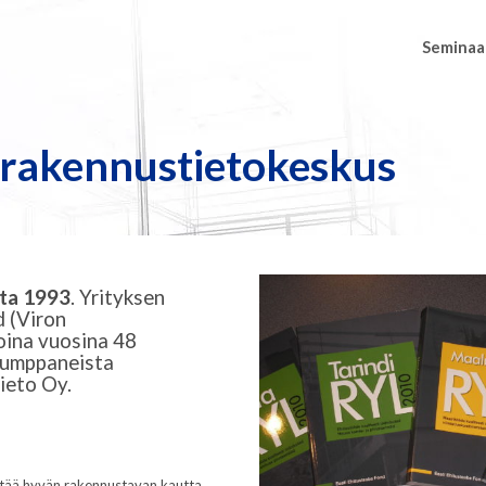
Seminaa
rakennustietokeskus
uta 1993
. Yrityksen
d (Viron
oina vuosina 48
 kumppaneista
ieto Oy.
ittää hyvän rakennustavan kautta