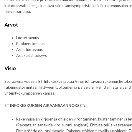
kokonaisvaltainen ja kestävä rakentamisympäristö kaikille rakennusalan asi
elinympäristöä.
Arvot
Luotettavuus
Puolueettomuus
Asiantuntevuus
Asiakaslähtöisyys
Visio
Seuraavina vuosina ET Infokeskus jatkaa Viron johtavana rakennustietoke
rakennustoimintaan liittyvien tuotteiden ja palvelujen kehittämistä ja välitt
yhteistyökumppanien kanssa.
ET INFOKESKUKSEN AIKAANSAANNOKSET:
Rakennusalan kirjojen ja ohjeiden virontaminen, kustantaminen ja lev
(Rakentajan sanakirja viro-suomi-englanti), Ehituse tellija käsiraamat
Ehitustööde ohutusjuhendid (Rakennustöiden turvallisuusohjeet), Tu