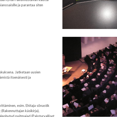
anosaisille ja parantaa siten
skuksena. Jatketaan uusien
ämistä itsenäisesti ja
ittäminen, esim. Ehitaja sõnastik
 (Rakennuttajan käsikirja),
leohutud puitmajad (Paloturvalliset