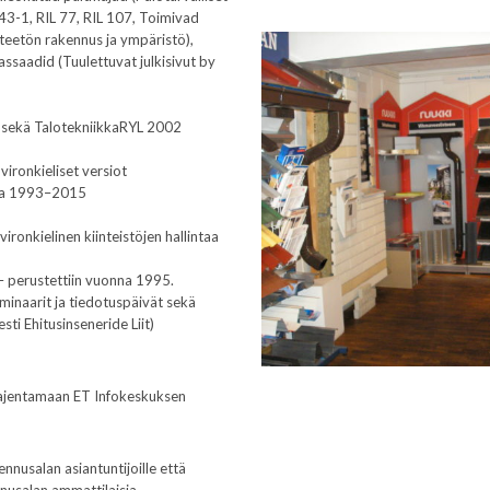
243-1, RIL 77, RIL 107, Toimivad
teetön rakennus ja ympäristö),
saadid (Tuulettuvat julkisivut by
 sekä TalotekniikkaRYL 2002
ronkieliset versiot
sena 1993–2015
ironkielinen kiinteistöjen hallintaa
 perustettiin vuonna 1995.
inaarit ja tiedotuspäivät sekä
ti Ehitusinseneride Liit)
aajentamaan ET Infokeskuksen
nusalan asiantuntijoille että
nusalan ammattilaisia.