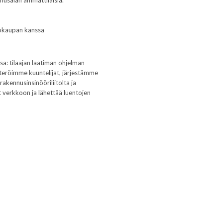
kkokaupan kanssa
a: tilaajan laatiman ohjelman
teröimme kuuntelijat, järjestämme
kennusinsinööriliitolta ja
 verkkoon ja lähettää luentojen