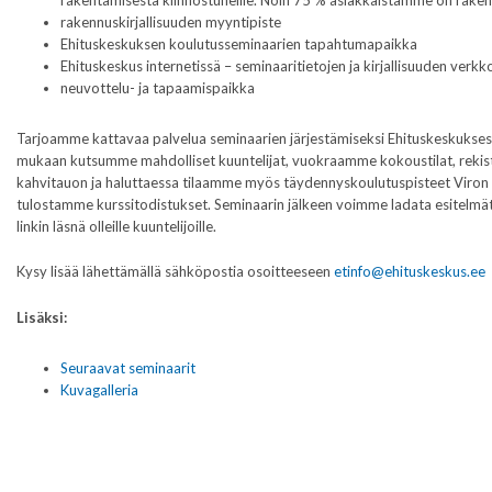
rakennuskirjallisuuden myyntipiste
Ehituskeskuksen koulutusseminaarien tapahtumapaikka
Ehituskeskus internetissä – seminaaritietojen ja kirjallisuuden ver
neuvottelu- ja tapaamispaikka
Tarjoamme kattavaa palvelua seminaarien järjestämiseksi Ehituskeskuksess
mukaan kutsumme mahdolliset kuuntelijat, vuokraamme kokoustilat, rekis
kahvitauon ja haluttaessa tilaamme myös täydennyskoulutuspisteet Viron ra
tulostamme kurssitodistukset. Seminaarin jälkeen voimme ladata esitelmät
linkin läsnä olleille kuuntelijoille.
Kysy lisää lähettämällä sähköpostia osoitteeseen
etinfo@ehituskeskus.ee
Lisäksi:
Seuraavat seminaarit
Kuvagalleria