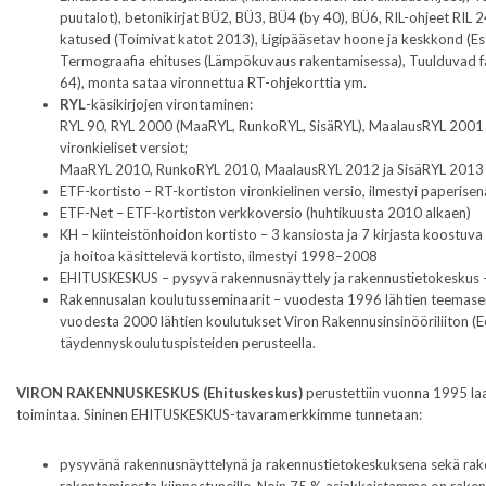
puutalot), betonikirjat BÜ2, BÜ3, BÜ4 (by 40), BÜ6, RIL-ohjeet RIL 
katused (Toimivat katot 2013), Ligipääsetav hoone ja keskkond (Es
Termograafia ehituses (Lämpökuvaus rakentamisessa), Tuulduvad fas
64), monta sataa vironnettua RT-ohjekorttia ym.
RYL
-käsikirjojen virontaminen:
RYL 90, RYL 2000 (MaaRYL, RunkoRYL, SisäRYL), MaalausRYL 2001
vironkieliset versiot;
MaaRYL 2010, RunkoRYL 2010, MaalausRYL 2012 ja SisäRYL 2013 vi
ETF-kortisto – RT-kortiston vironkielinen versio, ilmestyi paperi
ETF-Net – ETF-kortiston verkkoversio (huhtikuusta 2010 alkaen)
KH – kiinteistönhoidon kortisto – 3 kansiosta ja 7 kirjasta koostuva v
ja hoitoa käsittelevä kortisto, ilmestyi 1998–2008
EHITUSKESKUS – pysyvä rakennusnäyttely ja rakennustietokeskus –
Rakennusalan koulutusseminaarit – vuodesta 1996 lähtien teemasem
vuodesta 2000 lähtien koulutukset Viron Rakennusinsinööriliiton (Ees
täydennyskoulutuspisteiden perusteella.
VIRON RAKENNUSKESKUS (Ehituskeskus)
perustettiin vuonna 1995 l
toimintaa. Sininen EHITUSKESKUS-tavaramerkkimme tunnetaan:
pysyvänä rakennusnäyttelynä ja rakennustietokeskuksena sekä raken
rakentamisesta kiinnostuneille. Noin 75 % asiakkaistamme on raken