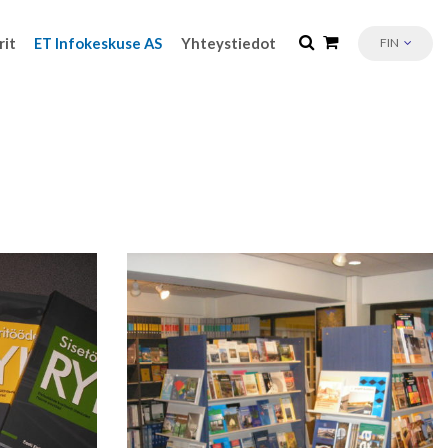
rit
ET Infokeskuse AS
Yhteystiedot
FIN