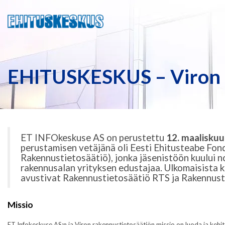
EHITUSKESKUS – Viron 
ET INFOkeskuse AS on perustettu
12. maalisku
perustamisen vetäjänä oli Eesti Ehitusteabe Fon
Rakennustietosäätiö), jonka jäsenistöön kuului n
rakennusalan yrityksen edustajaa. Ulkomaisista
avustivat Rakennustietosäätiö RTS ja Rakennust
Missio
ET Infokeskuse AS:n ja Viron rakennustietosäätiön missio on luoda ja keh