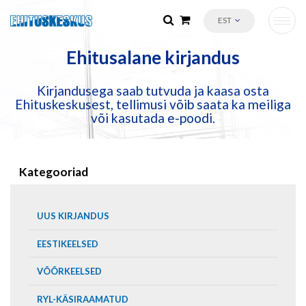
EST
Ehitusalane kirjandus
Kirjandusega saab tutvuda ja kaasa osta
Ehituskeskusest, tellimusi võib saata ka meiliga
või kasutada e-poodi.
Kategooriad
UUS KIRJANDUS
EESTIKEELSED
VÕÕRKEELSED
RYL-KÄSIRAAMATUD