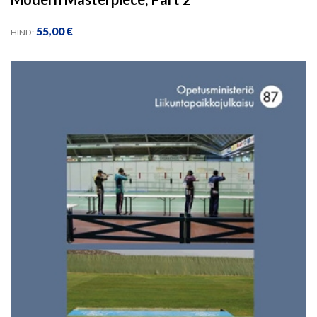
55,00
€
HIND: