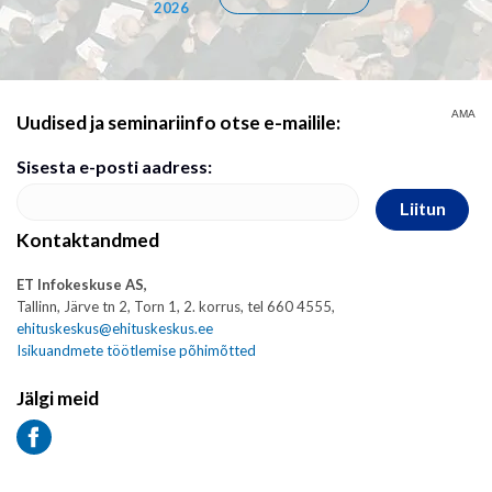
2026
AMA
Uudised ja seminariinfo otse e-mailile:
Sisesta e-posti aadress:
Liitun
Kontaktandmed
ET Infokeskuse AS,
Tallinn, Järve tn 2, Torn 1, 2. korrus, tel 660 4555,
ehituskeskus@ehituskeskus.ee
Isikuandmete töötlemise põhimõtted
Jälgi meid