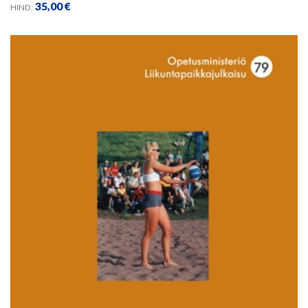
35,00
€
HIND: