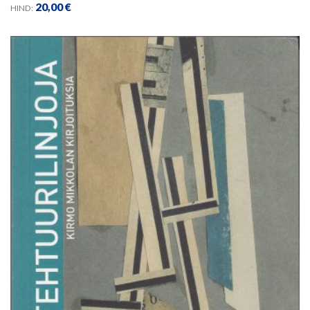
20,00
€
HIND: