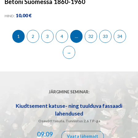
Betoni Suomessa 1860-1960
10,00
€
HIND:
1
2
3
4
…
32
33
34
→
JÄRGMINE SEMINAR:
Kiudtsement katuse- ning tuulduva fassaadi
lahendused
Osavõtt tasuta. Tunnistus 2,6 TP-ga
09.09
Vaata lähemalt