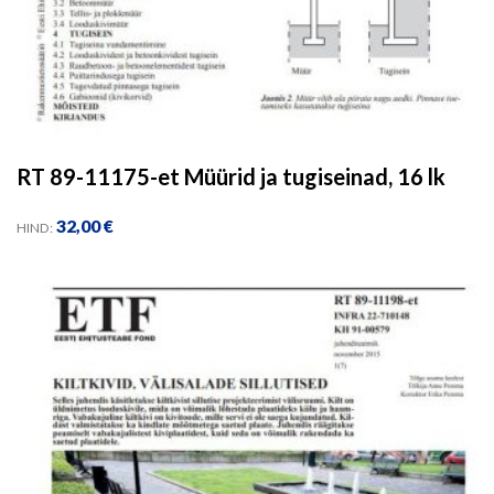
RT 89-11175-et Müürid ja tugiseinad, 16 lk
32,00
€
HIND: