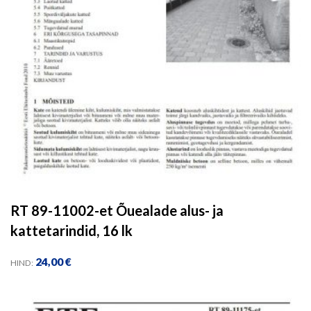
RT 89-11002-et Õuealade alus- ja
kattetarindid, 16 lk
24,00
€
HIND: