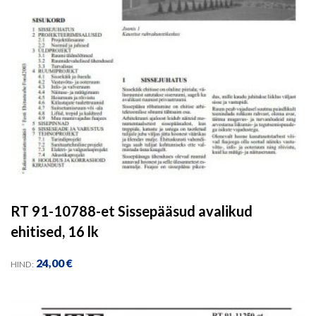
RT 91-10788-et Sissepääsud avalikud
ehitised, 16 lk
24,00
€
HIND: