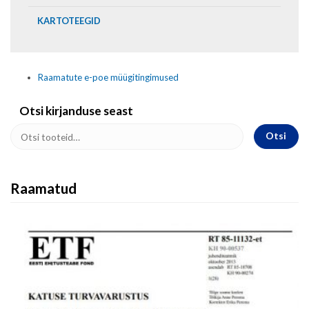
KARTOTEEGID
Raamatute e-poe müügitingimused
Otsi kirjanduse seast
Otsi
Raamatud