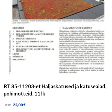
RT 85-11203-et Haljaskatused ja katuseaiad,
põhimõtteid, 11 lk
22,00
€
HIND: