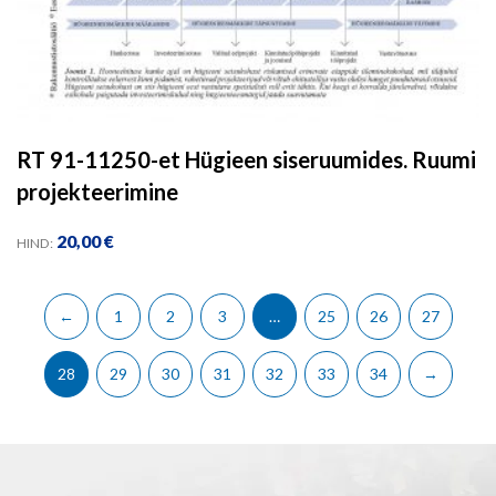
RT 91-11250-et Hügieen siseruumides. Ruumi
projekteerimine
20,00
€
HIND:
←
1
2
3
…
25
26
27
28
29
30
31
32
33
34
→