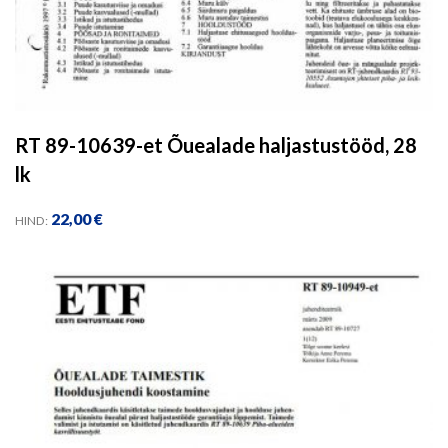
RT 89-10639-et Õuealade haljastustööd, 28
lk
22,00
€
HIND: