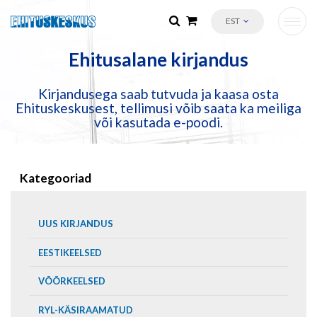
EST
Ehitusalane kirjandus
Kirjandusega saab tutvuda ja kaasa osta
Ehituskeskusest, tellimusi võib saata ka meiliga
või kasutada e-poodi.
Kategooriad
UUS KIRJANDUS
EESTIKEELSED
VÕÕRKEELSED
RYL-KÄSIRAAMATUD