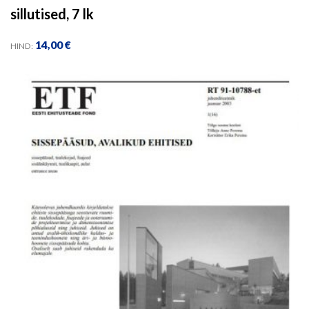
sillutised, 7 lk
14,00
€
HIND: