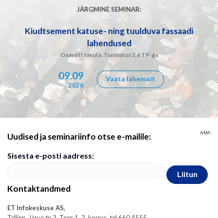
JÄRGMINE SEMINAR:
Kiudtsement katuse- ning tuulduva fassaadi
lahendused
Osavõtt tasuta. Tunnistus 2,6 TP-ga
09.09
Vaata lähemalt
2026
AMA
Uudised ja seminariinfo otse e-mailile:
Sisesta e-posti aadress:
Liitun
Kontaktandmed
ET Infokeskuse AS,
Tallinn, Järve tn 2, Torn 1, 2. korrus, tel 660 4555,