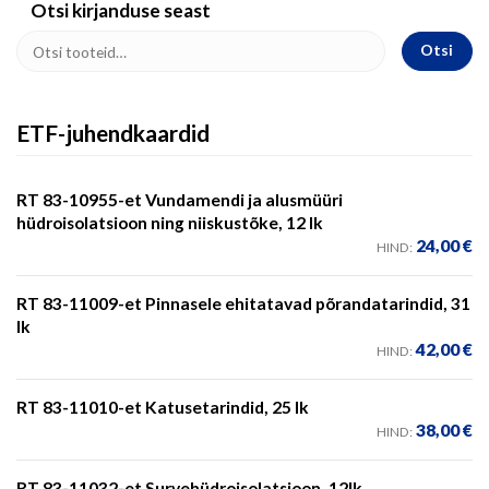
Otsi kirjanduse seast
Otsi
ETF-juhendkaardid
RT 83-10955-et Vundamendi ja alusmüüri
hüdroisolatsioon ning niiskustõke, 12 lk
24,00
€
HIND:
RT 83-11009-et Pinnasele ehitatavad põrandatarindid, 31
lk
42,00
€
HIND:
RT 83-11010-et Katusetarindid, 25 lk
38,00
€
HIND:
RT 83-11032-et Survehüdroisolatsioon, 12lk