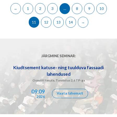
←
1
2
3
…
8
9
10
11
12
13
14
→
JÄRGMINE SEMINAR:
Kiudtsement katuse- ning tuulduva fassaadi
lahendused
Osavõtt tasuta. Tunnistus 2,6 TP-ga
09.09
Vaata lähemalt
2026