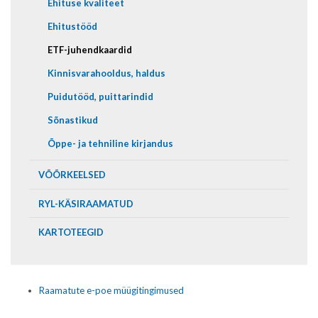
Ehituse kvaliteet
Ehitustööd
ETF-juhendkaardid
Kinnisvarahooldus, haldus
Puidutööd, puittarindid
Sõnastikud
Õppe- ja tehniline kirjandus
VÕÕRKEELSED
RYL-KÄSIRAAMATUD
KARTOTEEGID
Raamatute e-poe müügitingimused