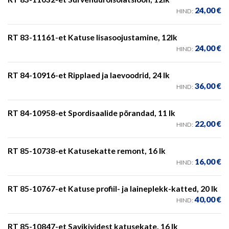
24,00
€
HIND:
RT 83-11161-et Katuse lisasoojustamine, 12lk
24,00
€
HIND:
RT 84-10916-et Ripplaed ja laevoodrid, 24 lk
36,00
€
HIND:
RT 84-10958-et Spordisaalide põrandad, 11 lk
22,00
€
HIND:
RT 85-10738-et Katusekatte remont, 16 lk
16,00
€
HIND:
RT 85-10767-et Katuse profiil- ja laineplekk-katted, 20 lk
40,00
€
HIND:
RT 85-10847-et Savikividest katusekate, 16 lk