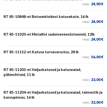
24,00
€
HIND:
RT 85-10848-et Betoonkividest katusekate, 16 lk
24,00
€
HIND:
RT 85-11020-et Metallist sademeveesüsteemid, 12lk
24,00
€
HIND:
RT 85-11132-et Katuse turvavarustus, 28 lk
56,00
€
HIND:
RT 85-11203-et Haljaskatused ja katuseaiad,
põhimõtteid, 11 lk
22,00
€
HIND:
RT 85-11204-et Haljaskatused ja katuseaiad, taimestik ja
kasvupinnas, 16 lk
32,00
€
HIND: