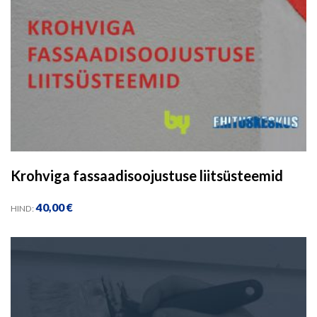
Krohviga fassaadisoojustuse liitsüsteemid
40,00
€
HIND: