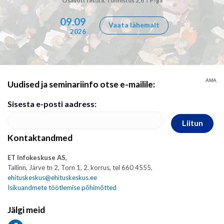
Osavõtt tasuta. Tunnistus 2,6 TP-ga
09.09
Vaata lähemalt
2026
AMA
Uudised ja seminariinfo otse e-mailile:
Sisesta e-posti aadress:
Liitun
Kontaktandmed
ET Infokeskuse AS,
Tallinn, Järve tn 2, Torn 1, 2. korrus, tel 660 4555,
ehituskeskus@ehituskeskus.ee
Isikuandmete töötlemise põhimõtted
Jälgi meid