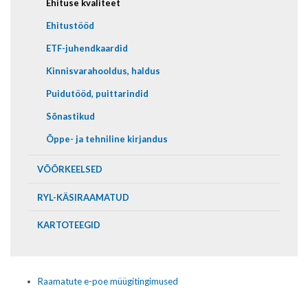
Ehituse kvaliteet
Ehitustööd
ETF-juhendkaardid
Kinnisvarahooldus, haldus
Puidutööd, puittarindid
Sõnastikud
Õppe- ja tehniline kirjandus
VÕÕRKEELSED
RYL-KÄSIRAAMATUD
KARTOTEEGID
Raamatute e-poe müügitingimused