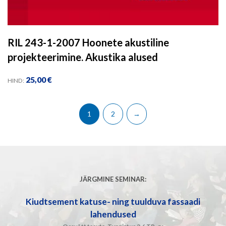
RIL 243-1-2007 Hoonete akustiline
projekteerimine. Akustika alused
25,00
€
HIND:
1
2
→
JÄRGMINE SEMINAR:
Kiudtsement katuse- ning tuulduva fassaadi
lahendused