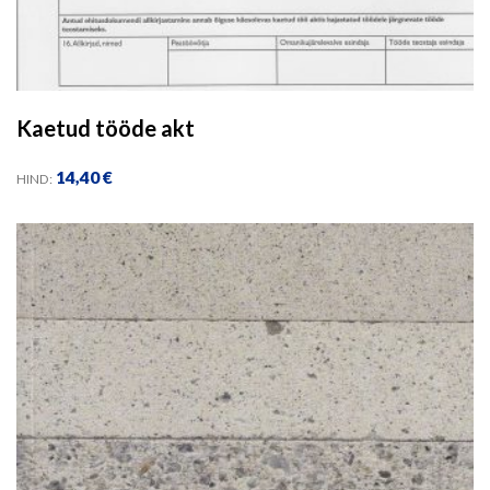
Kaetud tööde akt
14,40
€
HIND: