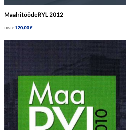
MaalritöödeRYL 2012
120,00
€
HIND: