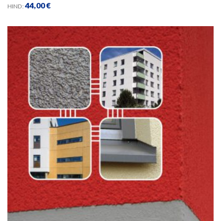
44,00
€
HIND: