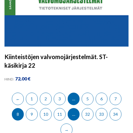
Kiinteistöjen valvomojärjestelmät. ST-
käsikirja 22
72,00
€
HIND:
←
1
2
3
…
5
6
7
8
9
10
11
…
32
33
34
→