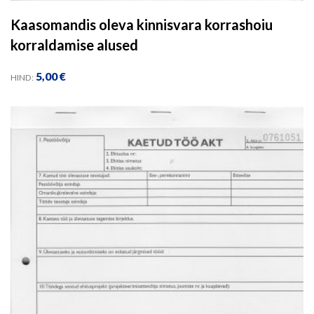
Kaasomandis oleva kinnisvara korrashoiu
korraldamise alused
5,00
€
HIND: