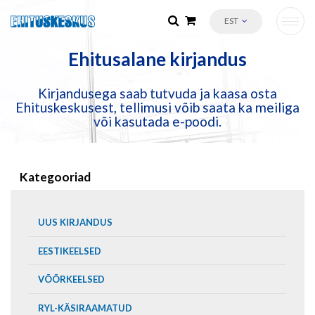
EST
Ehitusalane kirjandus
Kirjandusega saab tutvuda ja kaasa osta
Ehituskeskusest, tellimusi võib saata ka meiliga
või kasutada e-poodi.
Kategooriad
UUS KIRJANDUS
EESTIKEELSED
VÕÕRKEELSED
RYL-KÄSIRAAMATUD