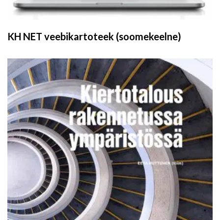
KH NET veebikartoteek (soomekeelne)