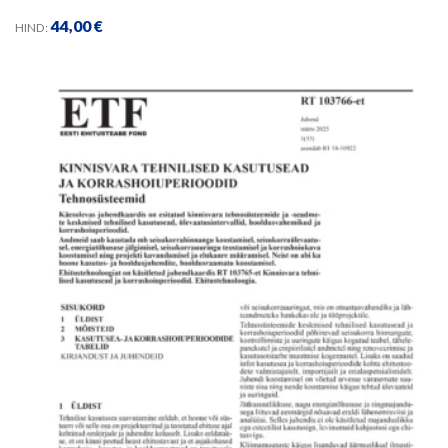
44,00
€
HIND: