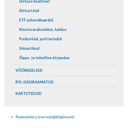
Ehituse kvaliteet
Ehitustööd
ETF-juhendkaardid
Kinnisvarahooldus, haldus
Puidutööd, puittarindid
Sõnastikud
Õppe- ja tehniline kirjandus
VÕÕRKEELSED
RYL-KÄSIRAAMATUD
KARTOTEEGID
Raamatute e-poe müügitingimused