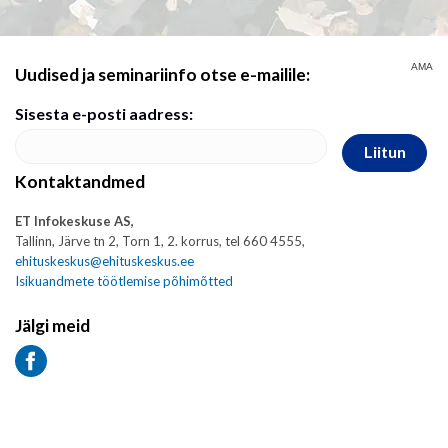
AMA
Uudised ja seminariinfo otse e-mailile:
Sisesta e-posti aadress:
Liitun
Kontaktandmed
ET Infokeskuse AS,
Tallinn, Järve tn 2, Torn 1, 2. korrus, tel 660 4555,
ehituskeskus@ehituskeskus.ee
Isikuandmete töötlemise põhimõtted
Jälgi meid