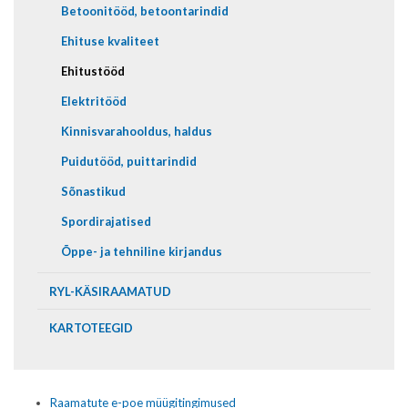
Betoonitööd, betoontarindid
Ehituse kvaliteet
Ehitustööd
Elektritööd
Kinnisvarahooldus, haldus
Puidutööd, puittarindid
Sõnastikud
Spordirajatised
Õppe- ja tehniline kirjandus
RYL-KÄSIRAAMATUD
KARTOTEEGID
Raamatute e-poe müügitingimused