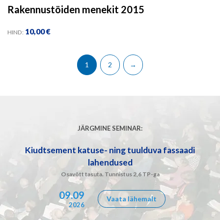
Rakennustöiden menekit 2015
10,00
€
HIND:
1
2
→
JÄRGMINE SEMINAR:
Kiudtsement katuse- ning tuulduva fassaadi
lahendused
Osavõtt tasuta. Tunnistus 2,6 TP-ga
09.09
Vaata lähemalt
2026