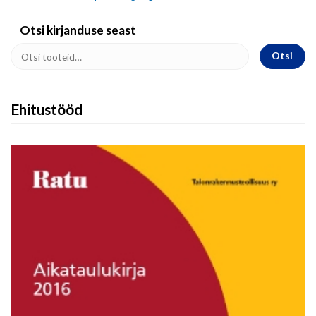
Otsi kirjanduse seast
Otsi
Ehitustööd