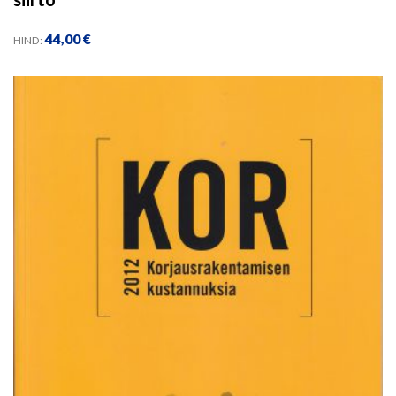
44,00
€
HIND: