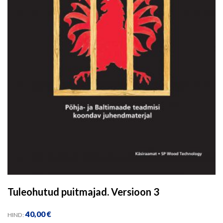
Tuleohutud puitmajad. Versioon 3
40,00
€
HIND: