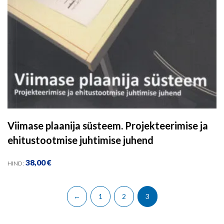
Viimase plaanija süsteem. Projekteerimise ja
ehitustootmise juhtimise juhend
38,00
€
HIND:
←
1
2
3