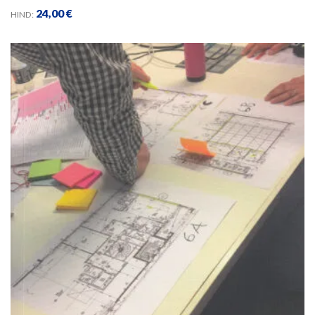
24,00
€
HIND: