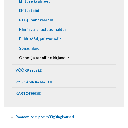
Ehituse kvaliteet
Ehitustööd
ETF-juhendkaardid
Kinnisvarahooldus, haldus
Puidutööd, puittarindid
Sõnastikud
Õppe- ja tehniline kirjandus
VÕÕRKEELSED
RYL-KÄSIRAAMATUD
KARTOTEEGID
Raamatute e-poe müügitingimused